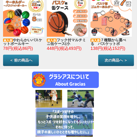
やわらかいバスケ
フック付マルチミ
７種類から選べ
ットボールキー
ニ缶ケース(小
る バスケットボ
78円(税込86円)
448円(税込493円)
138円(税込152円)
＜ 前の商品へ
次の商品へ ＞