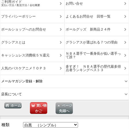
ご利用ガイド
お問い合せ
支払い方法 / 配送方法 / 会社概要
プライバシーポリシー
よくあるお問合せ 回答一覧
ボールショップへのお問合せ
ボールグッズ 新商品２４件
グラシアスとは
グラシアスが選ばれる７つの理由
ＮＢＡ選手で一番身長が低い選手っ
キャッシュレス消費税５％還元
て誰？
多すぎ！ ＮＢＡ選手の歴代最多得
人気のバスケアニメＴＯＰ３
点者ランキングベスト３
メールマガジン登録・解除
店長について
ホーム
買い物
ページ
かご
先頭へ
表示切替 : スマートフォン |
PC版
種類