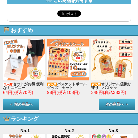
この商品を共有する
おすすめ
セットがお得 便利
バスケットボール
オリジナル必勝お
なミニビニー
グッズ セット
守り バスケッ
64円(税込70円)
98円(税込108円)
348円(税込383円)
＜ 前の商品へ
次の商品へ ＞
ランキング
No.1
No.2
No.3