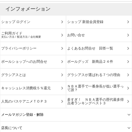
インフォメーション
ショップ ログイン
ショップ 新規会員登録
ご利用ガイド
お問い合せ
支払い方法 / 配送方法 / 会社概要
プライバシーポリシー
よくあるお問合せ 回答一覧
ボールショップへのお問合せ
ボールグッズ 新商品２４件
グラシアスとは
グラシアスが選ばれる７つの理由
ＮＢＡ選手で一番身長が低い選手っ
キャッシュレス消費税５％還元
て誰？
多すぎ！ ＮＢＡ選手の歴代最多得
人気のバスケアニメＴＯＰ３
点者ランキングベスト３
メールマガジン登録・解除
店長について