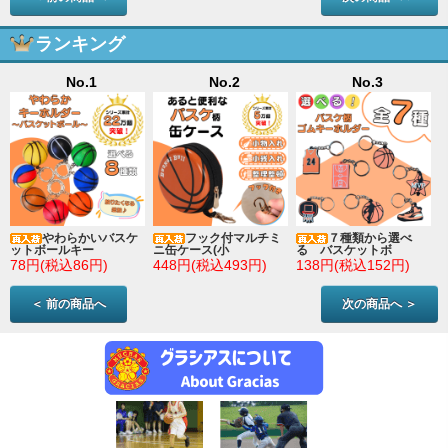
ランキング
No.1
No.2
No.3
やわらかいバスケ
フック付マルチミ
７種類から選べ
ットボールキー
ニ缶ケース(小
る バスケットボ
78円(税込86円)
448円(税込493円)
138円(税込152円)
＜ 前の商品へ
次の商品へ ＞