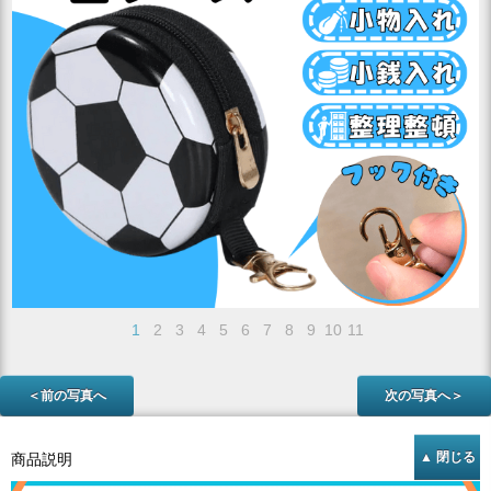
1
2
3
4
5
6
7
8
9
10
11
＜前の写真へ
次の写真へ＞
商品説明