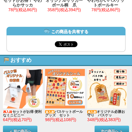
セットがお得！ やわ
オリジナルサッカー
やわらかいバスケッ
らかサッカ
ボール柄 爪
トボールキー
78円(税込86円)
358円(税込394円)
78円(税込86円)
この商品を共有する
おすすめ
セットがお得 便利
バスケットボール
オリジナル必勝お
なミニビニー
グッズ セット
守り バスケッ
64円(税込70円)
98円(税込108円)
348円(税込383円)
＜ 前の商品へ
次の商品へ ＞