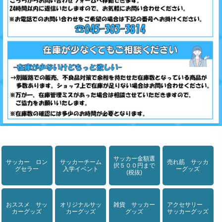
サッカー金額選
サッカー ロン
サッカーチーム
売れ筋 サッカ
択５００円まで
グセラー
入学イベント
ーグッズ
(税抜)
おススメ サッ
オリジナルサッ
雑貨 サッカー
アクセサリー
カーグッズ
カーグッズ
グッズ
サッカーグッズ