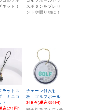
ルゴルフボ
ゴルフボールカフ
グネット！
スボタンをプレゼ
ントや贈り物に！
フラットス
チェーン付反射
プ ミニゴ
板 ゴルフボール
ット
360円(税込396円)
税込174円)
安全対策で人気♪チ