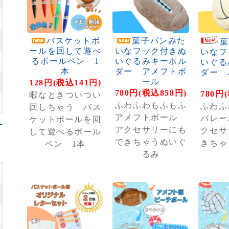
バスケットボ
菓子パンみた
菓
ールを回して遊べ
いなフック付きぬ
いなフ
るボールペン 1
いぐるみキーホル
いぐる
本
ダー アメフトボ
ダー 
ール
128円(税込141円)
780円(税込858円)
780円
暇なときついつい
ふわふわもふもふ
ふわふ
回しちゃう バス
アメフトボール
バレー
ケットボールを回
アクセサリーにも
クセサ
して遊べるボール
できちゃうぬいぐ
きちゃ
ペン 1本
るみ