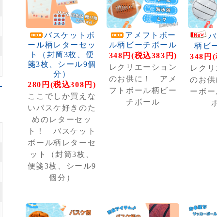
バスケットボ
アメフトボー
バ
ール柄レターセッ
ル柄ビーチボール
柄ビ
ト（封筒3枚、便
348円(税込383円)
348円
箋3枚、シール9個
レクリエーション
レクリ
分）
のお供に！ アメ
のお供
280円(税込308円)
フトボール柄ビー
ーボー
ここでしか買えな
チボール
いバスケ好きのた
めのレターセッ
ト！ バスケット
ボール柄レターセ
ット（封筒3枚、
便箋3枚、シール9
個分）