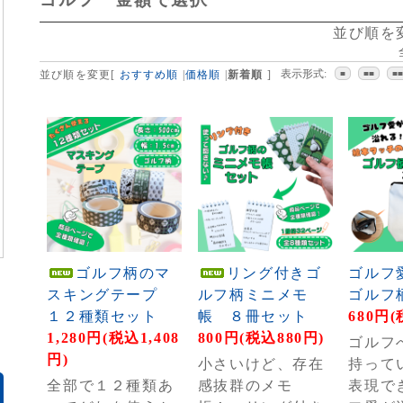
並び順を
表示形式:
並び順を変更
[
おすすめ順
|
価格順
|
新着順
]
■
■■
■
ゴルフ柄のマ
リング付きゴ
ゴルフ
スキングテープ
ルフ柄ミニメモ
ゴルフ
１２種類セット
帳 ８冊セット
680円(
1,280円(税込1,408
800円(税込880円)
ゴルフ
円)
小さいけど、存在
持って
全部で１２種類あ
感抜群のメモ
表現で