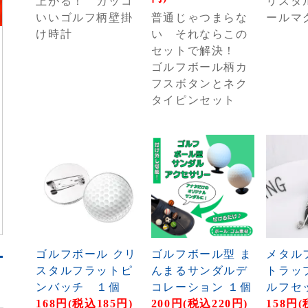
上がる！ カッコ
リスタ
いいゴルフ柄壁掛
普通じゃつまらな
ールマ
け時計
い それならこの
セットで解決！
ゴルフボール柄カ
フスボタンとネク
タイピンセット
ゴルフボール クリ
ゴルフボール型 ま
メタル
スタルフラットピ
んまるサンダルデ
トラッ
ンバッチ １個
コレーション １個
ルフセ
168円(税込185円)
200円(税込220円)
158円(