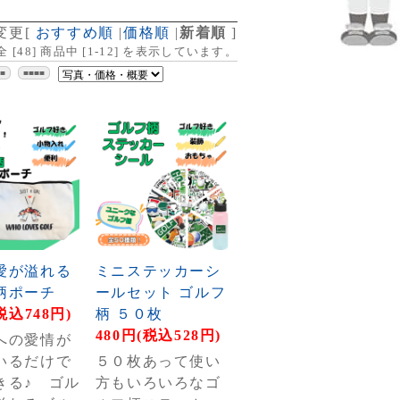
変更
[
おすすめ順
|
価格順
|
新着順
]
全 [
48
] 商品中 [
1
-
12
] を表示しています。
■■
■■■■
愛が溢れる
ミニステッカーシ
柄ポーチ
ールセット ゴルフ
税込748円)
柄 ５０枚
480円(税込528円)
への愛情が
いるだけで
５０枚あって使い
きる♪ ゴル
方もいろいろなゴ