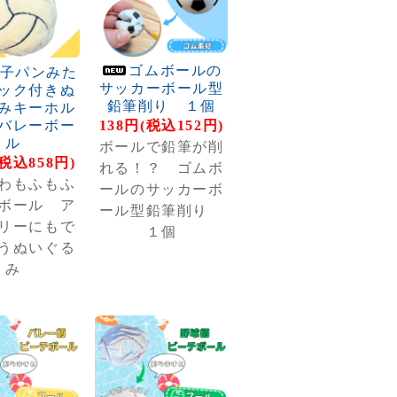
ゴムボールの
子パンみた
サッカーボール型
ック付きぬ
鉛筆削り １個
みキーホル
バレーボー
138円(税込152円)
ル
ボールで鉛筆が削
(税込858円)
れる！？ ゴムボ
わもふもふ
ールのサッカーボ
ボール ア
ール型鉛筆削り
リーにもで
１個
うぬいぐる
み