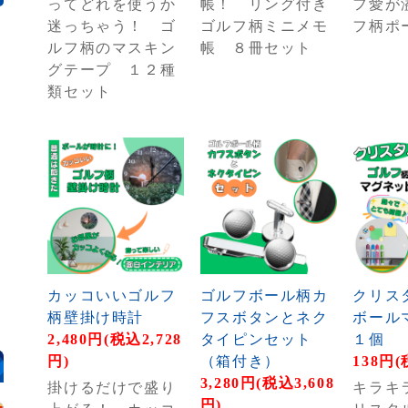
ってどれを使うか
帳！ リング付き
フ愛が
迷っちゃう！ ゴ
ゴルフ柄ミニメモ
フ柄ポ
ルフ柄のマスキン
帳 ８冊セット
グテープ １２種
類セット
カッコいいゴルフ
ゴルフボール柄カ
クリス
柄壁掛け時計
フスボタンとネク
ボール
2,480円(税込2,728
タイピンセット
１個
円)
（箱付き）
138円(
3,280円(税込3,608
掛けるだけで盛り
キラキ
円)