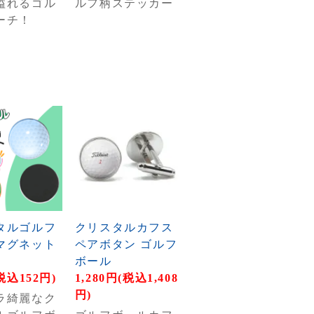
溢れるゴル
ルフ柄ステッカー
ーチ！
タルゴルフ
クリスタルカフス
マグネット
ペアボタン ゴルフ
ボール
税込152円)
1,280円(税込1,408
円)
ラ綺麗なク