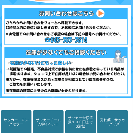
サッカー金額選
サッカー ロン
サッカーチーム
売れ筋 サッカ
択１００円まで
グセラー
入学イベント
ーグッズ
(税抜)