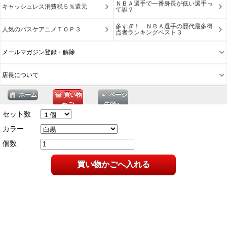
ＮＢＡ選手で一番身長が低い選手っ
キャッシュレス消費税５％還元
て誰？
多すぎ！ ＮＢＡ選手の歴代最多得
人気のバスケアニメＴＯＰ３
点者ランキングベスト３
メールマガジン登録・解除
店長について
ホーム
買い物
ページ
かご
先頭へ
セット数
表示切替 : スマートフォン |
PC版
カラー
個数
買い物かごへ入れる
Copyright © 2026
ネットショップ Muchas Gracias
All Rights Reserved.