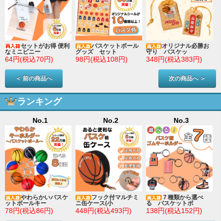
セットがお得 便利
バスケットボール
オリジナル必勝お
なミニビニー
グッズ セット
守り バスケッ
64円(税込70円)
98円(税込108円)
348円(税込383円)
＜ 前の商品へ
次の商品へ ＞
ランキング
No.1
No.2
No.3
やわらかいバスケ
フック付マルチミ
７種類から選べ
ットボールキー
ニ缶ケース(小
る バスケットボ
78円(税込86円)
448円(税込493円)
138円(税込152円)