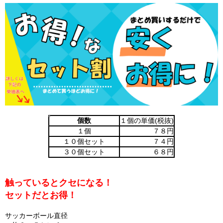
個数
１個の単価(税抜)
１個
７８円
１０個セット
７４円
３０個セット
６８円
触っているとクセになる！
セットだとお得！
サッカーボール直径