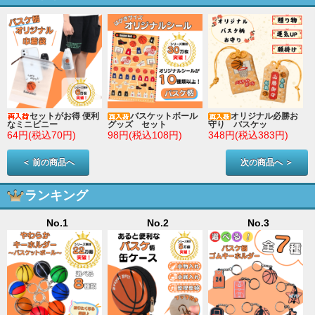
セットがお得 便利
バスケットボール
オリジナル必勝お
なミニビニー
グッズ セット
守り バスケッ
64円(税込70円)
98円(税込108円)
348円(税込383円)
＜ 前の商品へ
次の商品へ ＞
ランキング
No.1
No.2
No.3