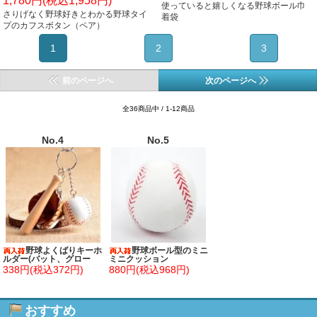
1,780円(税込1,958円)
使っていると嬉しくなる野球ボール巾
さりげなく野球好きとわかる野球タイ
着袋
プのカフスボタン（ペア）
1
2
3
前のページへ
次のページへ
全36商品中 / 1-12商品
No.4
No.5
野球よくばりキーホ
野球ボール型のミニ
ルダー(バット、グロー
ミニクッション
ブ、ボール)
338円(税込372円)
880円(税込968円)
おすすめ