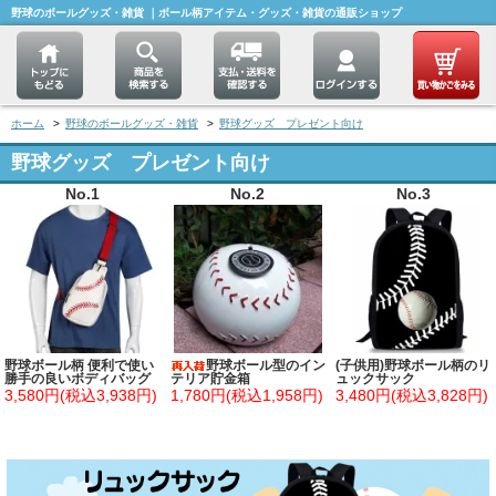
野球のボールグッズ・雑貨 ｜ボール柄アイテム・グッズ・雑貨の通販ショップ
ホーム
>
野球のボールグッズ・雑貨
>
野球グッズ プレゼント向け
野球グッズ プレゼント向け
No.1
No.2
No.3
野球ボール柄 便利で使い
野球ボール型のイン
(子供用)野球ボール柄のリ
勝手の良いボディバッグ
テリア貯金箱
ュックサック
3,580円(税込3,938円)
1,780円(税込1,958円)
3,480円(税込3,828円)