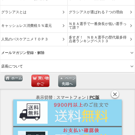
グラシアスとは
グラシアスが選ばれる７つの理由
ＮＢＡ選手で一番身長が低い選手っ
キャッシュレス消費税５％還元
て誰？
多すぎ！ ＮＢＡ選手の歴代最多得
人気のバスケアニメＴＯＰ３
点者ランキングベスト３
メールマガジン登録・解除
店長について
ホーム
買い物
ページ
かご
先頭へ
表示切替 : スマートフォン |
PC版