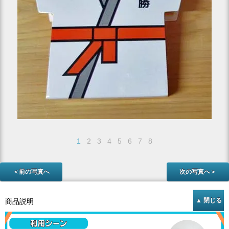
1
2
3
4
5
6
7
8
＜前の写真へ
次の写真へ＞
商品説明