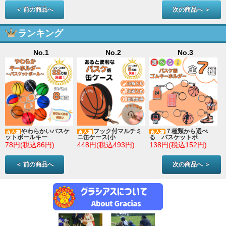
＜ 前の商品へ
次の商品へ ＞
ランキング
No.1
No.2
No.3
やわらかいバスケ
フック付マルチミ
７種類から選べ
ットボールキー
ニ缶ケース(小
る バスケットボ
78円(税込86円)
448円(税込493円)
138円(税込152円)
＜ 前の商品へ
次の商品へ ＞