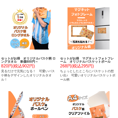
セットがお得 オリジナルバスケ柄 ロ
セットがお得 マグネットフォトフレ
ングタオル 単価800円～
ーム オリジナルバスケットボール
柄 単価２２８円～
820円(税込902円)
268円(税込295円)
見るだけで元気になる！ 可愛いバス
ちょっとしたところにバスケットの想
ケ柄をデザインしたオリジナルタオ
い出♪ 可愛いオリジナルバスケットボ
ル！
ール柄