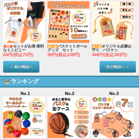
セットがお得 便利
バスケットボール
オリジナル必勝お
なミニビニー
グッズ セット
守り バスケッ
64円(税込70円)
98円(税込108円)
348円(税込383円)
＜ 前の商品へ
次の商品へ ＞
ランキング
No.1
No.2
No.3