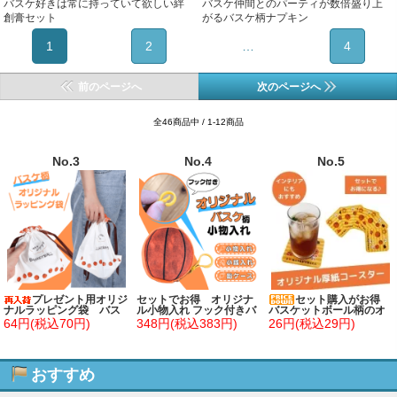
バスケ好きは常に持っていて欲しい絆
バスケ仲間とのパーティが数倍盛り上
創膏セット
がるバスケ柄ナプキン
1
2
…
4
前のページへ
次のページへ
全46商品中 / 1-12商品
No.3
No.4
No.5
プレゼント用オリジ
セットでお得 オリジナ
セット購入がお得
ナルラッピング袋 バス
ル小物入れ フック付きバ
バスケットボール柄のオ
ケットボール柄
スケットボール 単価３
リジナル厚紙コースター
64円(税込70円)
348円(税込383円)
26円(税込29円)
２８円～
１枚単価18円～
おすすめ