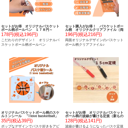
セットがお得 オリジナルバスケット
セット購入がお得！ バスケットボー
ボール柄ボールペン １７８円～
ル柄 オリジナルクリアファイル（両
面別柄） 単価 １７４円～
178円(税込196円)
196円(税込216円)
こだわりのデザイン！ オリジナルバ
両面オリジナルデザインのバスケット
スケットボール柄ボールペン
ボール柄クリアファイル♪
オリジナルバスケットボール柄のスケ
セットがお得 オリジナルバスケット
ルトンシール 「I love basketball」
ボール柄の波線が書ける定規（新もの
（単価３５円～）
さし） 単価100円～
35円(税込39円)
128円(税込141円)
ポップなデザインでバスケ好きをアピ
波線が書けるようになったバスケ定規