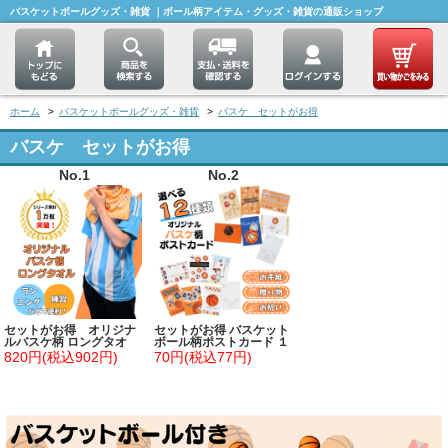
バスケットボールグッズ・雑貨 ｜ボール柄アイテム・グッズ・雑貨の通販ショップ
ホーム
>
バスケットボールグッズ・雑貨
>
バスケ セットがお得
バスケ セットがお得
No.1
No.2
セットがお得 オリジナ
セットがお得 バスケット
ルバスケ柄 ロングタオ
ボール柄ポストカード １
ル 単価800円～
枚 (グラシアスオリジナ
820円(税込902円)
70円(税込77円)
ル)