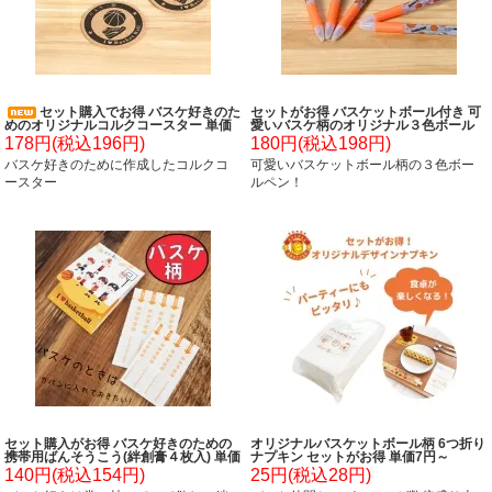
セット購入でお得 バスケ好きのた
セットがお得 バスケットボール付き 可
めのオリジナルコルクコースター 単価
愛いバスケ柄のオリジナル３色ボール
１５８円～
ペン 単価１５８円～
178円(税込196円)
180円(税込198円)
バスケ好きのために作成したコルクコ
可愛いバスケットボール柄の３色ボー
ースター
ルペン！
セット購入がお得 バスケ好きのための
オリジナルバスケットボール柄 6つ折り
携帯用ばんそうこう(絆創膏４枚入) 単価
ナプキン セットがお得 単価7円～
100円～
140円(税込154円)
25円(税込28円)