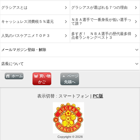
グラシアスとは
グラシアスが選ばれる７つの理由
ＮＢＡ選手で一番身長が低い選手っ
キャッシュレス消費税５％還元
て誰？
多すぎ！ ＮＢＡ選手の歴代最多得
人気のバスケアニメＴＯＰ３
点者ランキングベスト３
メールマガジン登録・解除
店長について
ホーム
買い物
ページ
かご
先頭へ
表示切替 : スマートフォン |
PC版
Copyright © 2026