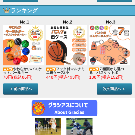
ランキング
No.1
No.2
No.3
やわらかいバスケ
フック付マルチミ
７種類から選べ
ットボールキー
ニ缶ケース(小
る バスケットボ
78円(税込86円)
448円(税込493円)
138円(税込152円)
＜ 前の商品へ
次の商品へ ＞