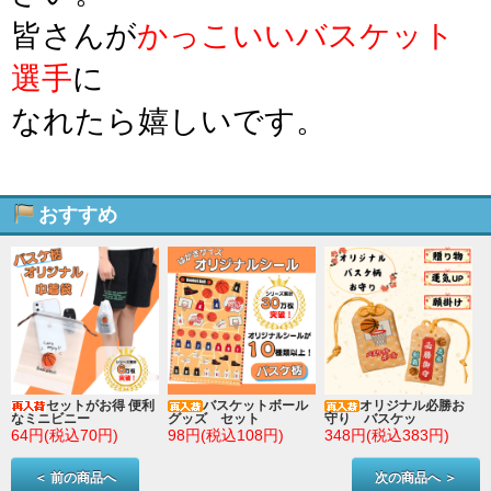
皆さんが
かっこいいバスケット
選手
に
なれたら嬉しいです。
おすすめ
セットがお得 便利
バスケットボール
オリジナル必勝お
なミニビニー
グッズ セット
守り バスケッ
64円(税込70円)
98円(税込108円)
348円(税込383円)
＜ 前の商品へ
次の商品へ ＞