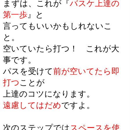
まずは、これが『
バスケ上達の
第一歩
』と
言ってもいいかもしれないこ
と。
空いていたら打つ！ これが大
事です。
パスを受けて
前が空いてたら即
打つ
ことが
上達のコツになります。
遠慮してはだめ
ですよ。
次のステップでは
スペースを使