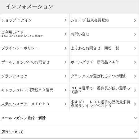
インフォメーション
ショップ ログイン
ショップ 新規会員登録
ご利用ガイド
お問い合せ
支払い方法 / 配送方法 / 会社概要
プライバシーポリシー
よくあるお問合せ 回答一覧
ボールショップへのお問合せ
ボールグッズ 新商品２４件
グラシアスとは
グラシアスが選ばれる７つの理由
ＮＢＡ選手で一番身長が低い選手っ
キャッシュレス消費税５％還元
て誰？
多すぎ！ ＮＢＡ選手の歴代最多得
人気のバスケアニメＴＯＰ３
点者ランキングベスト３
メールマガジン登録・解除
店長について