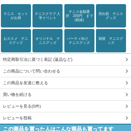
テニス金額選
テニス セット
テニスクラブ 入
売れ筋 テニス
択 200円 まで
がお得
学イベント
グッズ
(税抜)
おススメ テニ
オリジナル テ
パーティ向け
雑貨 テニスグ
スグッズ
ニスグッズ
テニスグッズ
ッズ
特定商取引法に基づく表記 (返品など)
この商品について問い合わせる
この商品を友達に教える
買い物を続ける
レビューを見る(0件)
レビューを投稿
この商品を買った人はこんな商品も買ってます