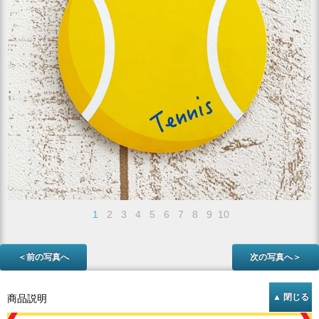
1
2
3
4
5
6
7
8
9
10
＜前の写真へ
次の写真へ＞
商品説明