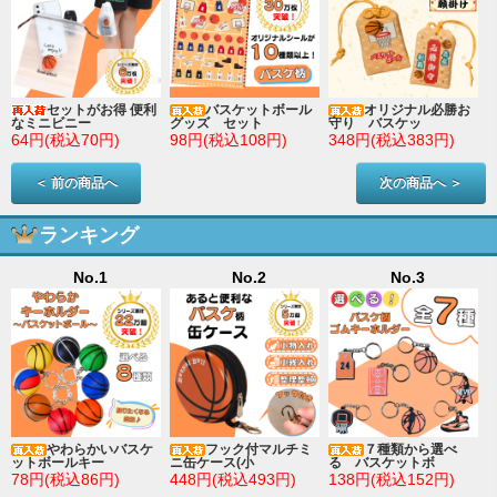
セットがお得 便利
バスケットボール
オリジナル必勝お
なミニビニー
グッズ セット
守り バスケッ
64円(税込70円)
98円(税込108円)
348円(税込383円)
＜ 前の商品へ
次の商品へ ＞
ランキング
No.1
No.2
No.3
やわらかいバスケ
フック付マルチミ
７種類から選べ
ットボールキー
ニ缶ケース(小
る バスケットボ
78円(税込86円)
448円(税込493円)
138円(税込152円)