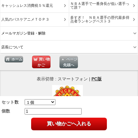
ＮＢＡ選手で一番身長が低い選手っ
キャッシュレス消費税５％還元
て誰？
多すぎ！ ＮＢＡ選手の歴代最多得
人気のバスケアニメＴＯＰ３
点者ランキングベスト３
メールマガジン登録・解除
店長について
ホーム
買い物
ページ
かご
先頭へ
表示切替 : スマートフォン |
PC版
セット数
個数
Copyright © 2026
買い物かごへ入れる
ネットショップ Muchas Gracias
All Rights Reserved.