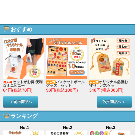
おすすめ
セットがお得 便利
バスケットボール
オリジナル必勝お
なミニビニー
グッズ セット
守り バスケッ
64円(税込70円)
98円(税込108円)
348円(税込383円)
＜ 前の商品へ
次の商品へ ＞
ランキング
No.1
No.2
No.3