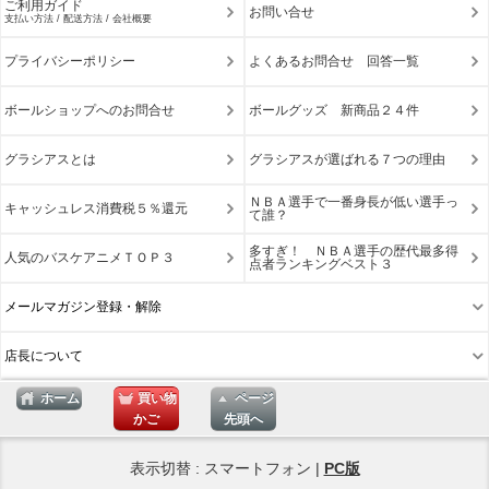
ご利用ガイド
お問い合せ
支払い方法 / 配送方法 / 会社概要
プライバシーポリシー
よくあるお問合せ 回答一覧
ボールショップへのお問合せ
ボールグッズ 新商品２４件
グラシアスとは
グラシアスが選ばれる７つの理由
ＮＢＡ選手で一番身長が低い選手っ
キャッシュレス消費税５％還元
て誰？
多すぎ！ ＮＢＡ選手の歴代最多得
人気のバスケアニメＴＯＰ３
点者ランキングベスト３
メールマガジン登録・解除
店長について
ホーム
買い物
ページ
かご
先頭へ
表示切替 : スマートフォン |
PC版