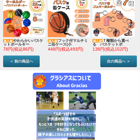
やわらかいバスケ
フック付マルチミ
７種類から選べ
ットボールキー
ニ缶ケース(小
る バスケットボ
78円(税込86円)
448円(税込493円)
138円(税込152円)
＜ 前の商品へ
次の商品へ ＞