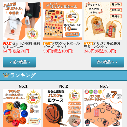
セットがお得 便利
バスケットボール
オリジナル必勝お
なミニビニー
グッズ セット
守り バスケッ
64円(税込70円)
98円(税込108円)
348円(税込383円)
＜ 前の商品へ
次の商品へ ＞
ランキング
No.1
No.2
No.3