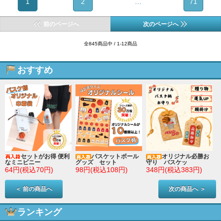
1
2
…
71
前のページへ
次のページへ
全845商品中 / 1-12商品
おすすめ
セットがお得 便利
バスケットボール
オリジナル必勝お
なミニビニー
グッズ セット
守り バスケッ
64円(税込70円)
98円(税込108円)
348円(税込383円)
＜ 前の商品へ
次の商品へ ＞
ランキング