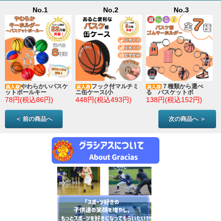
No.1
No.2
No.3
やわらかいバスケ
フック付マルチミ
７種類から選べ
ットボールキー
ニ缶ケース(小
る バスケットボ
78円(税込86円)
448円(税込493円)
138円(税込152円)
＜ 前の商品へ
次の商品へ ＞