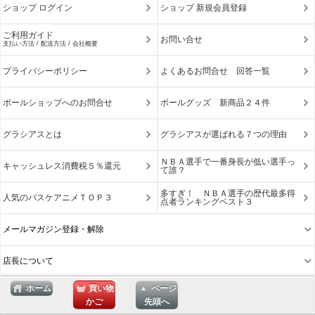
ショップ ログイン
ショップ 新規会員登録
ご利用ガイド
お問い合せ
支払い方法 / 配送方法 / 会社概要
プライバシーポリシー
よくあるお問合せ 回答一覧
ボールショップへのお問合せ
ボールグッズ 新商品２４件
グラシアスとは
グラシアスが選ばれる７つの理由
ＮＢＡ選手で一番身長が低い選手っ
キャッシュレス消費税５％還元
て誰？
多すぎ！ ＮＢＡ選手の歴代最多得
人気のバスケアニメＴＯＰ３
点者ランキングベスト３
メールマガジン登録・解除
店長について
ホーム
買い物
ページ
かご
先頭へ