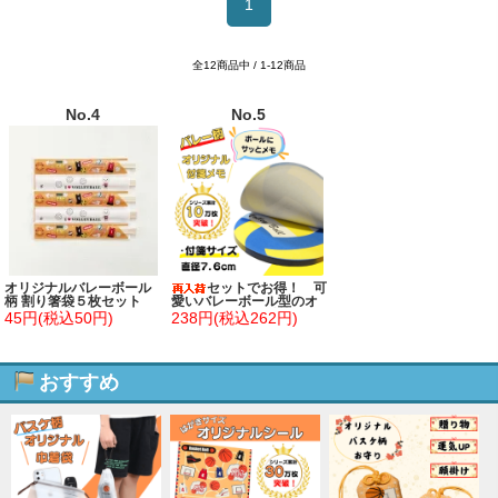
1
全12商品中 / 1-12商品
No.4
No.5
オリジナルバレーボール
セットでお得！ 可
柄 割り箸袋５枚セット
愛いバレーボール型のオ
(割り箸別売)
リジナルカラー付箋メ
45円(税込50円)
238円(税込262円)
モ 約４８枚 単価２２
４円～
おすすめ