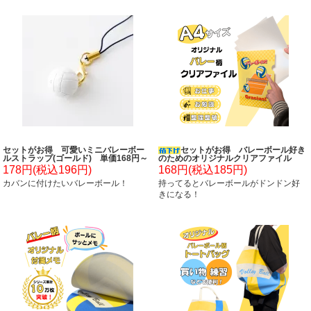
セットがお得 可愛いミニバレーボー
セットがお得 バレーボール好き
ルストラップ(ゴールド) 単価168円～
のためのオリジナルクリアファイル
単価１５８円～
178円(税込196円)
168円(税込185円)
カバンに付けたいバレーボール！
持ってるとバレーボールがドンドン好
きになる！