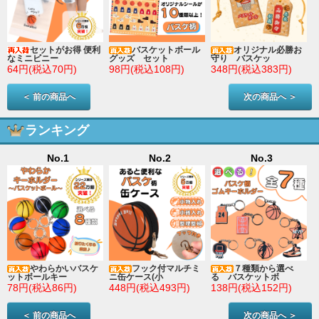
セットがお得 便利
バスケットボール
オリジナル必勝お
なミニビニー
グッズ セット
守り バスケッ
64円(税込70円)
98円(税込108円)
348円(税込383円)
＜ 前の商品へ
次の商品へ ＞
ランキング
No.1
No.2
No.3
やわらかいバスケ
フック付マルチミ
７種類から選べ
ットボールキー
ニ缶ケース(小
る バスケットボ
78円(税込86円)
448円(税込493円)
138円(税込152円)
＜ 前の商品へ
次の商品へ ＞