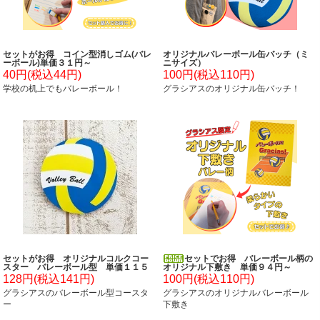
セットがお得 コイン型消しゴム(バレ
オリジナルバレーボール缶バッチ（ミ
ーボール)単価３１円～
ニサイズ）
40円(税込44円)
100円(税込110円)
学校の机上でもバレーボール！
グラシアスのオリジナル缶バッチ！
セットがお得 オリジナルコルクコー
セットでお得 バレーボール柄の
スター バレーボール型 単価１１５
オリジナル下敷き 単価９４円～
円～
128円(税込141円)
100円(税込110円)
グラシアスのバレーボール型コースタ
グラシアスのオリジナルバレーボール
ー
下敷き