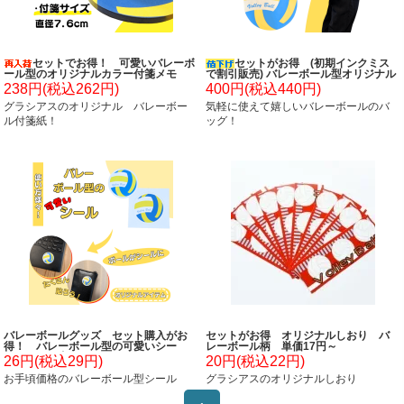
セットでお得！ 可愛いバレーボ
セットがお得 (初期インクミス
ール型のオリジナルカラー付箋メモ
で割引販売) バレーボール型オリジナル
約４８枚 単価２２４円～
トートバック 単価386円～
238円(税込262円)
400円(税込440円)
グラシアスのオリジナル バレーボー
気軽に使えて嬉しいバレーボールのバ
ル付箋紙！
ッグ！
バレーボールグッズ セット購入がお
セットがお得 オリジナルしおり バ
得！ バレーボール型の可愛いシー
レーボール柄 単価17円～
ル ボール直径４センチ 単価 １９
26円(税込29円)
20円(税込22円)
円～
お手頃価格のバレーボール型シール
グラシアスのオリジナルしおり