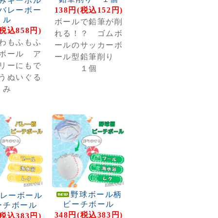
みキーホル
バレーボー
138円(税込152円)
ル
ボールで鉛筆が削
(税込858円)
れる！？ ゴムボ
わもふもふ
ールのサッカーボ
ボール ア
ール型鉛筆削り
リーにもで
１個
うぬいぐる
み
野球ボール柄
レーボール
ビーチボール
ーチボール
348円(税込383円)
(税込383円)