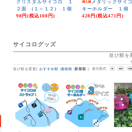
クリスタルサイコロ １
メタリックサイ
２面 (１～１２) １個
キーホルダー １個
98円(税込108円)
428円(税込471円)
サイコログッズ
並び順を
表示形式:
並び順を変更
[
おすすめ順
|
価格順
|
新着順
]
■
■■
■