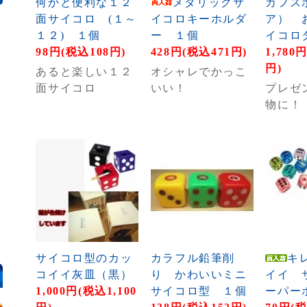
何かと便利な１２
メタリックサ
カフス
面サイコロ (１～
イコロキーホルダ
ア） 
１２) １個
ー １個
イコロ
98円(税込108円)
428円(税込471円)
1,780
円)
あると楽しい１２
オシャレでかっこ
面サイコロ
いい！
プレゼ
物に！
サイコロ型のカッ
カラフル鉛筆削
キ
コイイ灰皿（黒）
り かわいいミニ
イイ 
1,000円(税込1,100
サイコロ型 １個
ーパー