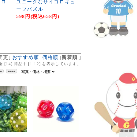
コロ
ユニークなサイコロキュ
ーブパズル
598円(税込658円)
変更
[
おすすめ順
|
価格順
|
新着順
]
全 [
14
] 商品中 [
1
-
12
] を表示しています。
■■
■■■■