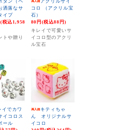
ボタン（ペ
アクリルサイ
お洒落なサ
コロ （アクリル宝
タイプ
石）
円(税込1,958
80円(税込88円)
キレイで可愛いサ
ントや贈り
イコロ型のアクリ
ル宝石
レイでカワ
キティちゃ
サイコロス
ん オリジナルサ
ボール
イコロ