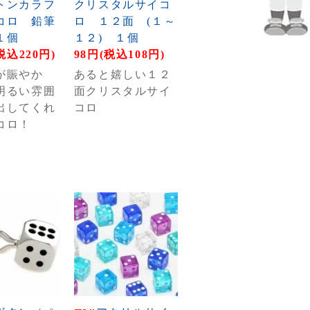
トンカラフ
クリスタルサイコ
コロ 鉛筆
ロ １２面 (１～
１個
１２) １個
税込220円)
98円(税込108円)
が賑やか
あると嬉しい１２
明るい雰囲
面クリスタルサイ
出してくれ
コロ
コロ！