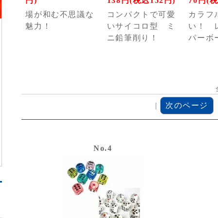
円)
138円(税込152円)
70円(
場が和む不思議な
コンパクトで可愛
カラフ
魅力！
いサイコロ型 ミ
い！ 
ニ鉛筆削り！
パーボ
|
次のページ
No.4