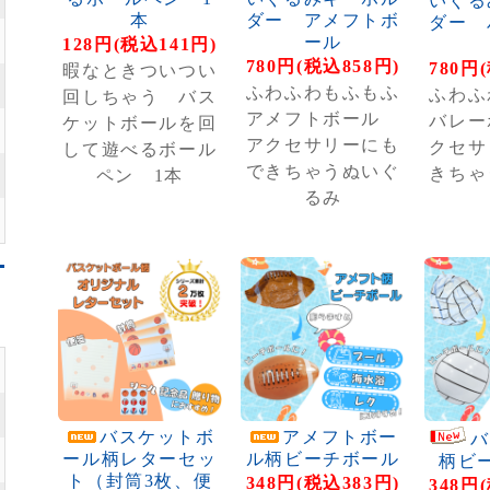
いぐる
本
ダー アメフトボ
ダー 
ール
128円(税込141円)
780円(税込858円)
780円
暇なときついつい
ふわふわもふもふ
ふわふ
回しちゃう バス
アメフトボール
バレー
ケットボールを回
アクセサリーにも
クセサ
して遊べるボール
できちゃうぬいぐ
きちゃ
ペン 1本
るみ
バスケットボ
アメフトボー
バ
ール柄レターセッ
ル柄ビーチボール
柄ビ
ト（封筒3枚、便
348円(税込383円)
348円