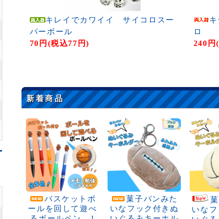
キレイでカワイイ サイコロスー
キ
パーボール
ロ
70円(税込77円)
240円
新着商品
バスケットボ
菓子パンみた
菓
ールを回して遊べ
いなフック付きぬ
いなフ
るボールペン 1
いぐるみキーホル