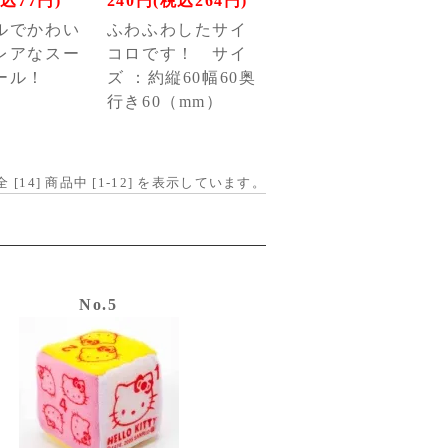
税込77円)
240円(税込264円)
ルでかわい
ふわふわしたサイ
レアなスー
コロです！ サイ
ール！
ズ ：約縦60幅60奥
行き60（mm）
全 [
14
] 商品中 [
1
-
12
] を表示しています。
No.5