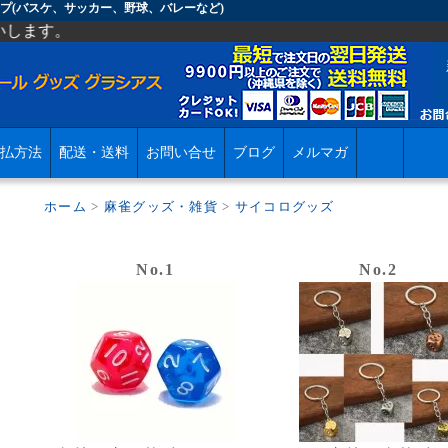
プ(バスケ、サッカー、野球、バレーなど)
払方法
配送・送料
お問い合せ
ブログ
メルマガ
ホーム
>
麻雀グッズ・雑貨
>
サイコログッズ
No.1
No.2