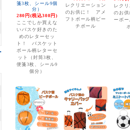
箋3枚、シール9個
レクリエーション
レクリ
分）
のお供に！ アメ
のお供
280円(税込308円)
フトボール柄ビー
ーボー
ここでしか買えな
チボール
いバスケ好きのた
めのレターセッ
ト！ バスケット
ボール柄レターセ
ット（封筒3枚、
便箋3枚、シール9
個分）