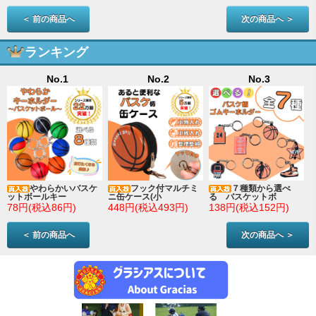
＜ 前の商品へ
次の商品へ ＞
ランキング
No.1
No.2
No.3
やわらかいバスケ
フック付マルチミ
７種類から選べ
ットボールキー
ニ缶ケース(小
る バスケットボ
78円(税込86円)
448円(税込493円)
138円(税込152円)
＜ 前の商品へ
次の商品へ ＞