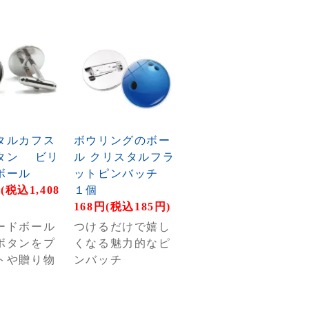
タルカフス
ボウリングのボー
タン ビリ
ル クリスタルフラ
ボール
ットピンバッチ
円(税込1,408
１個
168円(税込185円)
ードボール
つけるだけで嬉し
ボタンをプ
くなる魅力的なピ
トや贈り物
ンバッチ