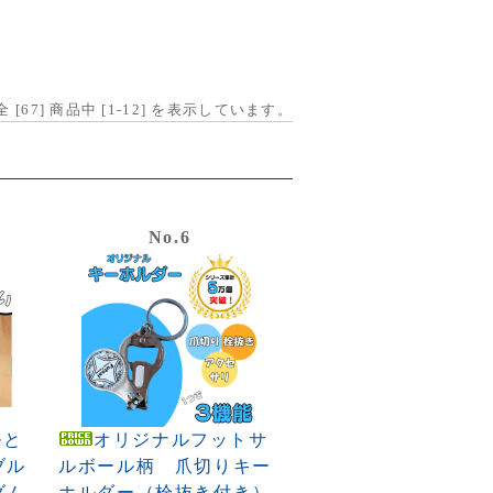
全 [
67
] 商品中 [
1
-
12
] を表示しています。
No.6
ルと
オリジナルフットサ
ブル
ルボール柄 爪切りキー
ダム
ホルダー（栓抜き付き）