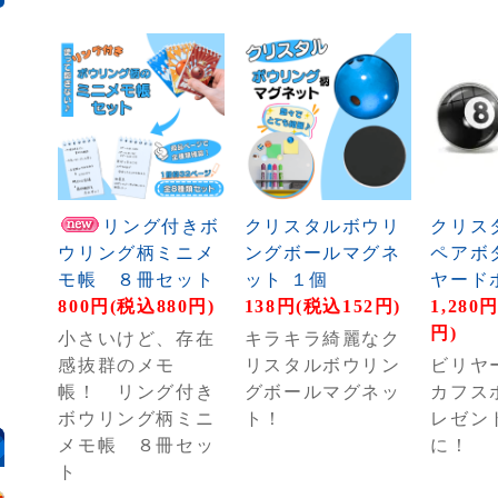
リング付きボ
クリスタルボウリ
クリス
ウリング柄ミニメ
ングボールマグネ
ペアボ
モ帳 ８冊セット
ット １個
ヤード
800円(税込880円)
138円(税込152円)
1,280
円)
小さいけど、存在
キラキラ綺麗なク
感抜群のメモ
リスタルボウリン
ビリヤ
帳！ リング付き
グボールマグネッ
カフス
ボウリング柄ミニ
ト！
レゼン
メモ帳 ８冊セッ
に！
ト