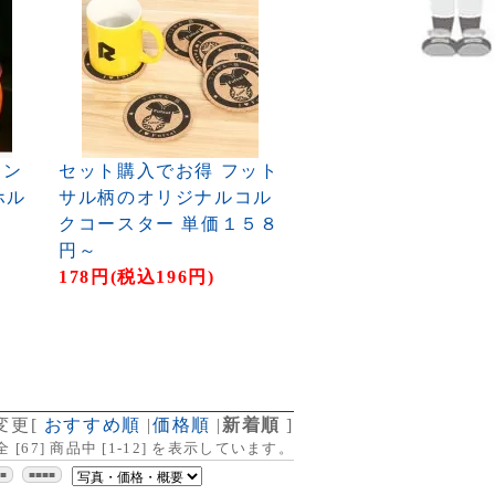
リン
セット購入でお得 フット
ホル
サル柄のオリジナルコル
クコースター 単価１５８
円～
178円(税込196円)
変更
[
おすすめ順
|
価格順
|
新着順
]
全 [
67
] 商品中 [
1
-
12
] を表示しています。
■■
■■■■