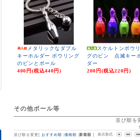
メタリックなダブル
スケルトンボウ
キーホルダー ボウリング
グのピン 点滅キー
のピンとボール
ダー
400円(税込440円)
200円(税込220円)
その他ボール等
並び順を
表示形式:
並び順を変更
[
おすすめ順
|
価格順
|
新着順
]
■
■■
■