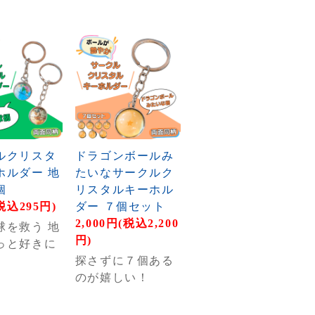
ルクリスタ
ドラゴンボールみ
ホルダー 地
たいなサークルク
個
リスタルキーホル
税込295円)
ダー ７個セット
2,000円(税込2,200
球を救う 地
円)
っと好きに
探さずに７個ある
のが嬉しい！