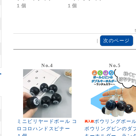
１個
１個
|
次のページ
No.4
No.5
ミニビリヤードボール コ
ボウリングボー
ロコロハンドスピナー
ボウリングピンのダ
１個
キーホルダー ラン