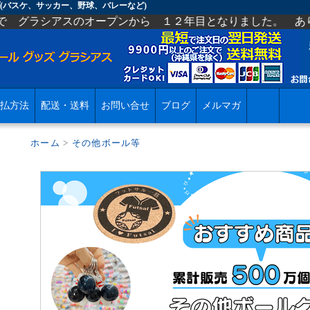
(バスケ、サッカー、野球、バレーなど)
ープンから １２年目となりました。 ありがとうございます
払方法
配送・送料
お問い合せ
ブログ
メルマガ
ホーム
>
その他ボール等