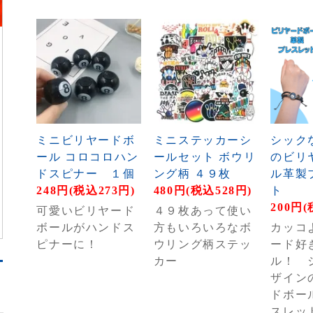
ミニビリヤードボ
ミニステッカーシ
シック
ール コロコロハン
ールセット ボウリ
のビリ
ドスピナー １個
ング柄 ４９枚
ル革製
248円(税込273円)
480円(税込528円)
ト
200円(
可愛いビリヤード
４９枚あって使い
ボールがハンドス
方もいろいろなボ
カッコ
ピナーに！
ウリング柄ステッ
ード好
カー
ル！ 
ザイン
ドボー
スレッ