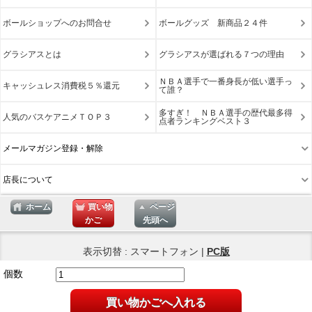
ボールショップへのお問合せ
ボールグッズ 新商品２４件
グラシアスとは
グラシアスが選ばれる７つの理由
ＮＢＡ選手で一番身長が低い選手っ
キャッシュレス消費税５％還元
て誰？
多すぎ！ ＮＢＡ選手の歴代最多得
人気のバスケアニメＴＯＰ３
点者ランキングベスト３
メールマガジン登録・解除
店長について
ホーム
買い物
ページ
かご
先頭へ
表示切替 : スマートフォン |
PC版
個数
買い物かごへ入れる