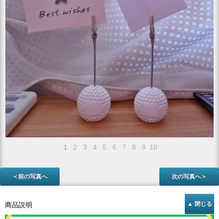
1
2
3
4
5
6
7
8
9
10
＜前の写真へ
次の写真へ＞
商品説明