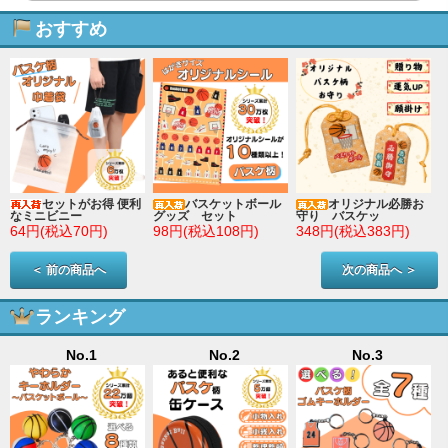
おすすめ
セットがお得 便利
バスケットボール
オリジナル必勝お
なミニビニー
グッズ セット
守り バスケッ
64円(税込70円)
98円(税込108円)
348円(税込383円)
＜ 前の商品へ
次の商品へ ＞
ランキング
No.1
No.2
No.3