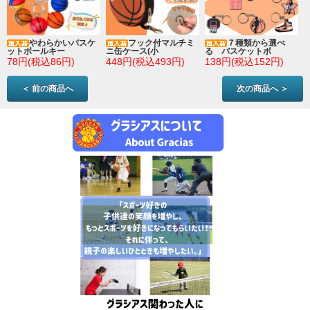
やわらかいバスケ
フック付マルチミ
７種類から選べ
ットボールキー
ニ缶ケース(小
る バスケットボ
78円(税込86円)
448円(税込493円)
138円(税込152円)
＜ 前の商品へ
次の商品へ ＞