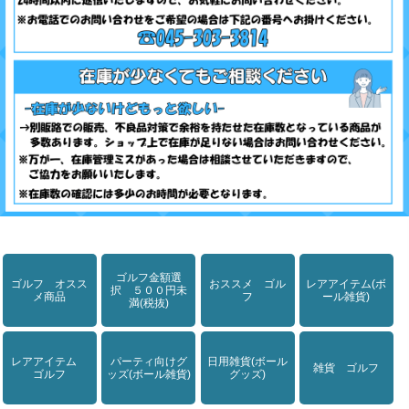
ゴルフ金額選
ゴルフ オスス
おススメ ゴル
レアアイテム(ボ
択 ５００円未
メ商品
フ
ール雑貨)
満(税抜)
レアアイテム
パーティ向けグ
日用雑貨(ボール
雑貨 ゴルフ
ゴルフ
ッズ(ボール雑貨)
グッズ)