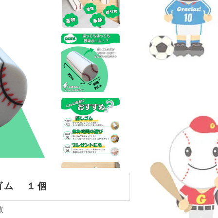
ゴム １個
数