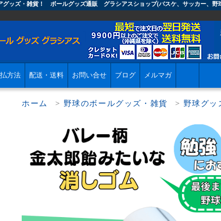
レアグッズ・雑貨！ ボールグッズ通販 グラシアスショップ(バスケ、サッカー、野
払方法
配送・送料
お問い合せ
ブログ
メルマガ
ホーム
>
野球のボールグッズ・雑貨
>
野球グッ