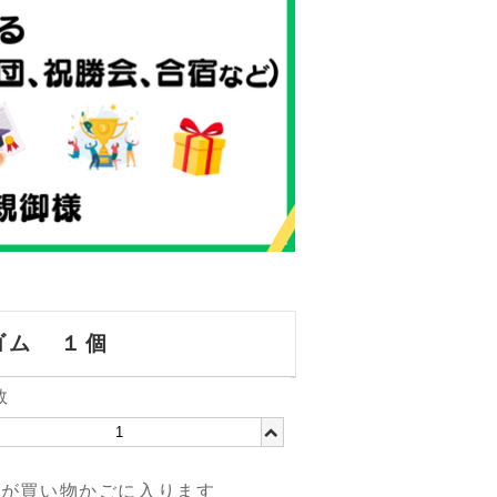
ゴム １個
数
品が買い物かごに入ります