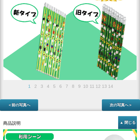
1
2
3
4
5
6
7
8
9
10
11
12
13
14
＜前の写真へ
次の写真へ＞
商品説明