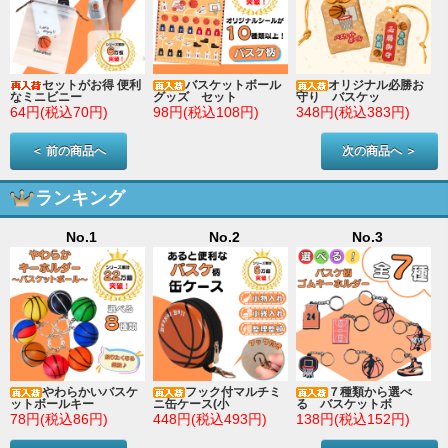
セットがお得 便利
バスケットボール
オリジナル必勝お
なミニビニー
グッズ セット
守り バスケッ
64円(税込70円)
98円(税込108円)
348円(税込383円)
＜ 前の商品へ
次の商品へ ＞
ランキング
No.1
No.2
No.3
やわらかいバスケ
フック付マルチミ
７種類から選べ
ットボールキー
ニ缶ケース(小
る バスケットボ
78円(税込86円)
448円(税込493円)
138円(税込152円)