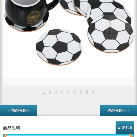
1
2
3
4
5
6
7
8
9
＜前の写真へ
次の写真へ＞
商品説明