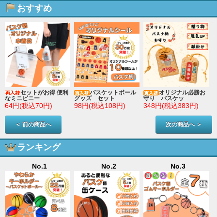
おすすめ
セットがお得 便利
バスケットボール
オリジナル必勝お
なミニビニー
グッズ セット
守り バスケッ
64円(税込70円)
98円(税込108円)
348円(税込383円)
＜ 前の商品へ
次の商品へ ＞
ランキング
No.1
No.2
No.3