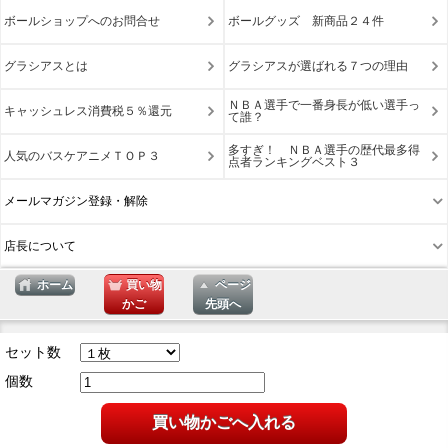
ボールショップへのお問合せ
ボールグッズ 新商品２４件
グラシアスとは
グラシアスが選ばれる７つの理由
ＮＢＡ選手で一番身長が低い選手っ
キャッシュレス消費税５％還元
て誰？
多すぎ！ ＮＢＡ選手の歴代最多得
人気のバスケアニメＴＯＰ３
点者ランキングベスト３
メールマガジン登録・解除
店長について
ホーム
買い物
ページ
かご
先頭へ
表示切替 : スマートフォン |
PC版
セット数
個数
買い物かごへ入れる