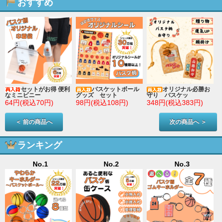
おすすめ
セットがお得 便利
バスケットボール
オリジナル必勝お
なミニビニー
グッズ セット
守り バスケッ
64円(税込70円)
98円(税込108円)
348円(税込383円)
＜ 前の商品へ
次の商品へ ＞
ランキング
No.1
No.2
No.3