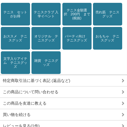
テニス金額選
テニス セット
テニスクラブ 入
売れ筋 テニス
択 200円 まで
がお得
学イベント
グッズ
(税抜)
おススメ テニ
オリジナル テ
パーティ向け
おもちゃ テニ
スグッズ
ニスグッズ
テニスグッズ
スグッズ
文字入りアイテ
雑貨 テニスグ
ム テニスグッ
ッズ
ズ
特定商取引法に基づく表記 (返品など)
この商品について問い合わせる
この商品を友達に教える
買い物を続ける
レビューを見る(1件)