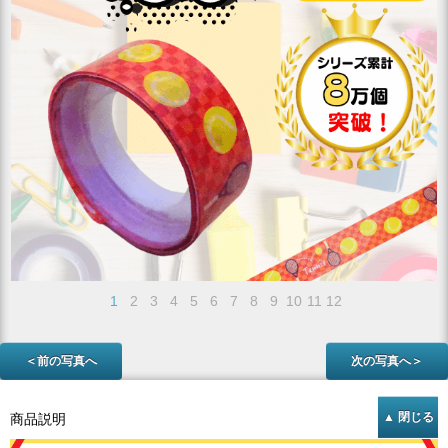
1
2
3
4
5
6
7
8
9
10
11
12
＜前の写真へ
次の写真へ＞
商品説明