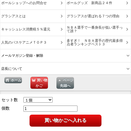
ボールショップへのお問合せ
ボールグッズ 新商品２４件
グラシアスとは
グラシアスが選ばれる７つの理由
ＮＢＡ選手で一番身長が低い選手っ
キャッシュレス消費税５％還元
て誰？
多すぎ！ ＮＢＡ選手の歴代最多得
人気のバスケアニメＴＯＰ３
点者ランキングベスト３
メールマガジン登録・解除
店長について
ホーム
買い物
ページ
かご
先頭へ
表示切替 : スマートフォン |
PC版
セット数
個数
買い物かごへ入れる