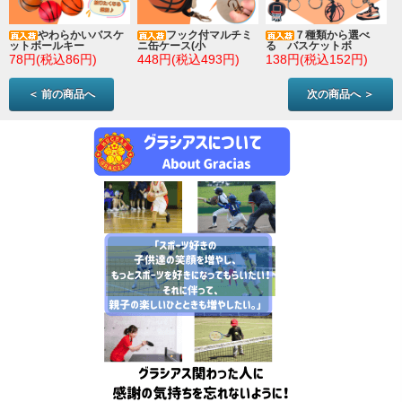
やわらかいバスケ
フック付マルチミ
７種類から選べ
ットボールキー
ニ缶ケース(小
る バスケットボ
78円(税込86円)
448円(税込493円)
138円(税込152円)
＜ 前の商品へ
次の商品へ ＞