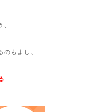
き、
るのもよし、
。
る