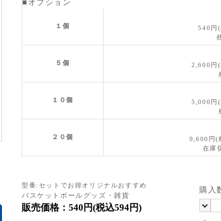
■オプション
１個
540円
残
５個
2,600円
残
１０個
5,000円
残
２０個
9,600円
在庫
型番:セットでお得オリジナルおすすめ
購入
バスケットボールグッズ・雑貨
販売価格：540円(税込594円)