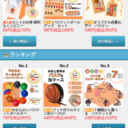
セットがお得 便利
バスケットボール
オリジナル必勝お
なミニビニー
グッズ セット
守り バスケッ
64円(税込70円)
98円(税込108円)
348円(税込383円)
＜ 前の商品へ
次の商品へ ＞
ランキング
No.1
No.2
No.3
やわらかいバスケ
フック付マルチミ
７種類から選べ
ットボールキー
ニ缶ケース(小
る バスケットボ
78円(税込86円)
448円(税込493円)
138円(税込152円)