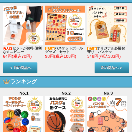
セットがお得 便利
バスケットボール
オリジナル必勝お
なミニビニー
グッズ セット
守り バスケッ
64円(税込70円)
98円(税込108円)
348円(税込383円)
＜ 前の商品へ
次の商品へ ＞
ランキング
No.1
No.2
No.3