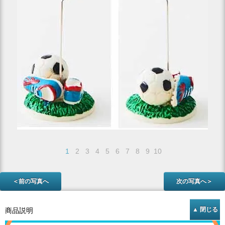
1
2
3
4
5
6
7
8
9
10
＜前の写真へ
次の写真へ＞
商品説明