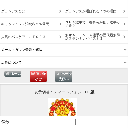
グラシアスとは
グラシアスが選ばれる７つの理由
ＮＢＡ選手で一番身長が低い選手っ
キャッシュレス消費税５％還元
て誰？
多すぎ！ ＮＢＡ選手の歴代最多得
人気のバスケアニメＴＯＰ３
点者ランキングベスト３
メールマガジン登録・解除
店長について
ホーム
買い物
ページ
かご
先頭へ
表示切替 : スマートフォン |
PC版
個数