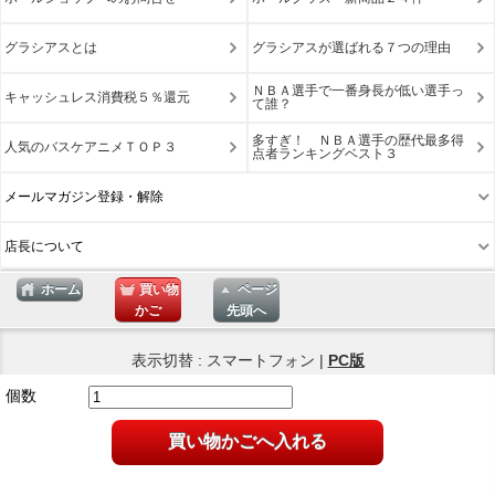
グラシアスとは
グラシアスが選ばれる７つの理由
ＮＢＡ選手で一番身長が低い選手っ
キャッシュレス消費税５％還元
て誰？
多すぎ！ ＮＢＡ選手の歴代最多得
人気のバスケアニメＴＯＰ３
点者ランキングベスト３
メールマガジン登録・解除
店長について
ホーム
買い物
ページ
かご
先頭へ
表示切替 : スマートフォン |
PC版
個数
買い物かごへ入れる