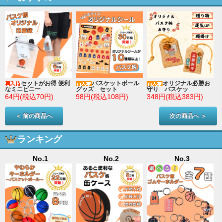
セットがお得 便利
バスケットボール
オリジナル必勝お
なミニビニー
グッズ セット
守り バスケッ
64円(税込70円)
98円(税込108円)
348円(税込383円)
＜ 前の商品へ
次の商品へ ＞
ランキング
No.1
No.2
No.3