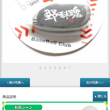
1
2
3
4
5
6
7
＜前の写真へ
次の写真へ＞
商品説明