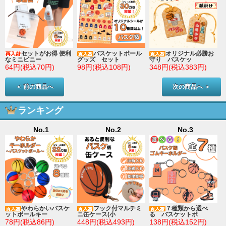
セットがお得 便利
バスケットボール
オリジナル必勝お
なミニビニー
グッズ セット
守り バスケッ
64円(税込70円)
98円(税込108円)
348円(税込383円)
＜ 前の商品へ
次の商品へ ＞
ランキング
No.1
No.2
No.3
やわらかいバスケ
フック付マルチミ
７種類から選べ
ットボールキー
ニ缶ケース(小
る バスケットボ
78円(税込86円)
448円(税込493円)
138円(税込152円)