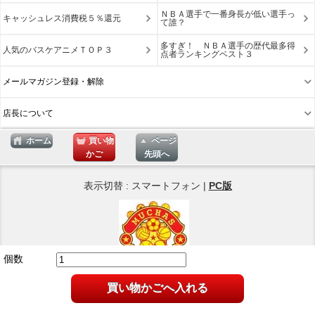
ＮＢＡ選手で一番身長が低い選手っ
キャッシュレス消費税５％還元
て誰？
多すぎ！ ＮＢＡ選手の歴代最多得
人気のバスケアニメＴＯＰ３
点者ランキングベスト３
メールマガジン登録・解除
店長について
ホーム
買い物
ページ
かご
先頭へ
表示切替 : スマートフォン |
PC版
個数
Copyright © 2026
買い物かごへ入れる
ネットショップ Muchas Gracias
All Rights Reserved.