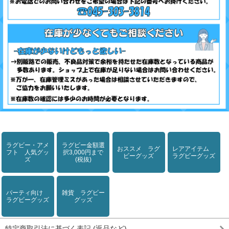
ラグビー・アメ
ラグビー金額選
おススメ ラグ
レアアイテム
フト 人気グッ
択3,000円まで
ビーグッズ
ラグビーグッズ
ズ
(税抜)
パーティ向け
雑貨 ラグビー
ラグビーグッズ
グッズ
特定商取引法に基づく表記 (返品など)