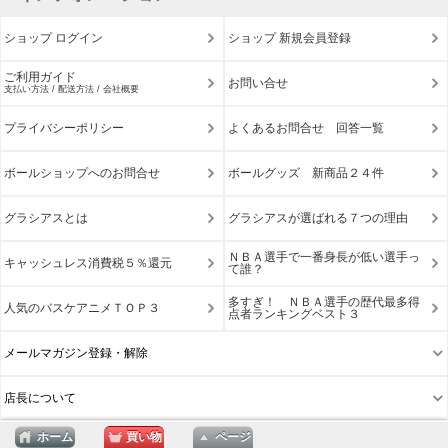
ショップ ログイン
ショップ 新規会員登録
ご利用ガイド
お問い合せ
支払い方法 / 配送方法 / 会社概要
プライバシーポリシー
よくあるお問合せ 回答一覧
ボールショップへのお問合せ
ボールグッズ 新商品２４件
グラシアスとは
グラシアスが選ばれる７つの理由
ＮＢＡ選手で一番身長が低い選手っ
キャッシュレス消費税５％還元
て誰？
多すぎ！ ＮＢＡ選手の歴代最多得
人気のバスケアニメＴＯＰ３
点者ランキングベスト３
メールマガジン登録・解除
店長について
ホーム
買い物
ページ