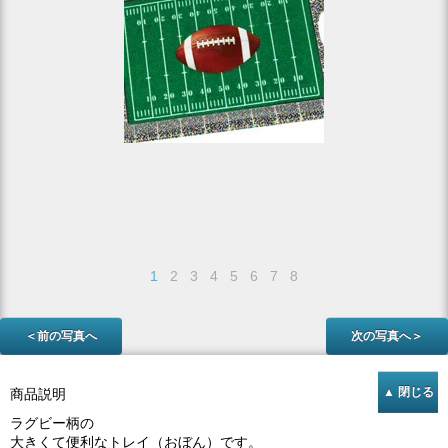
1
2
3
4
5
6
7
8
＜前の写真へ
次の写真へ＞
商品説明
ラグビー柄の
大きくて便利なトレイ（おぼん）です。