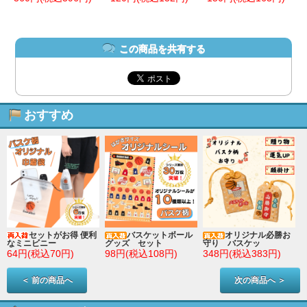
この商品を共有する
おすすめ
セットがお得 便利
バスケットボール
オリジナル必勝お
なミニビニー
グッズ セット
守り バスケッ
64円(税込70円)
98円(税込108円)
348円(税込383円)
＜ 前の商品へ
次の商品へ ＞