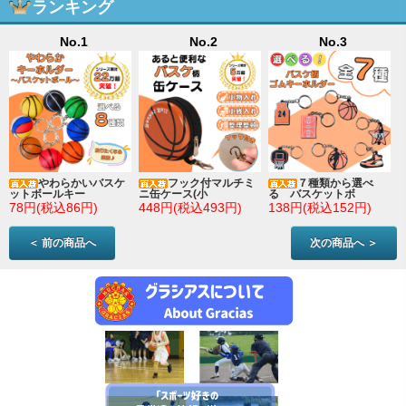
ランキング
No.1
No.2
No.3
やわらかいバスケ
フック付マルチミ
７種類から選べ
ットボールキー
ニ缶ケース(小
る バスケットボ
78円(税込86円)
448円(税込493円)
138円(税込152円)
＜ 前の商品へ
次の商品へ ＞