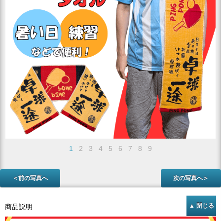
1
2
3
4
5
6
7
8
9
＜前の写真へ
次の写真へ＞
商品説明