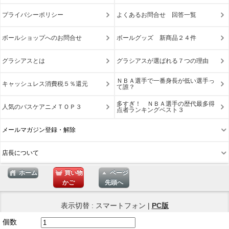
プライバシーポリシー
よくあるお問合せ 回答一覧
ボールショップへのお問合せ
ボールグッズ 新商品２４件
グラシアスとは
グラシアスが選ばれる７つの理由
ＮＢＡ選手で一番身長が低い選手っ
キャッシュレス消費税５％還元
て誰？
多すぎ！ ＮＢＡ選手の歴代最多得
人気のバスケアニメＴＯＰ３
点者ランキングベスト３
メールマガジン登録・解除
店長について
ホーム
買い物
ページ
かご
先頭へ
表示切替 : スマートフォン |
PC版
個数