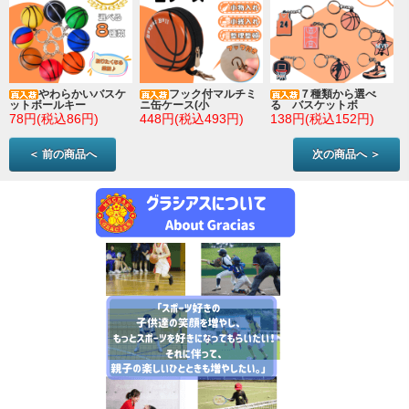
やわらかいバスケ
フック付マルチミ
７種類から選べ
ットボールキー
ニ缶ケース(小
る バスケットボ
78円(税込86円)
448円(税込493円)
138円(税込152円)
＜ 前の商品へ
次の商品へ ＞