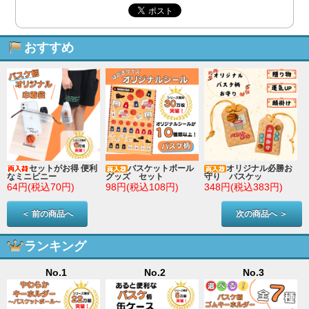
おすすめ
セットがお得 便利
バスケットボール
オリジナル必勝お
なミニビニー
グッズ セット
守り バスケッ
64円(税込70円)
98円(税込108円)
348円(税込383円)
＜ 前の商品へ
次の商品へ ＞
ランキング
No.1
No.2
No.3