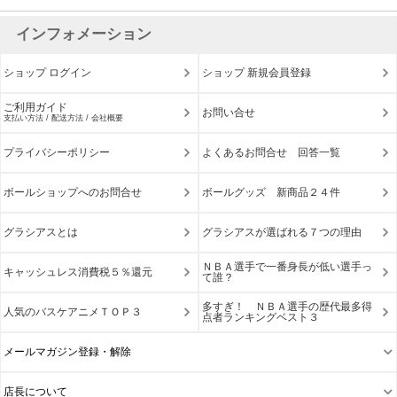
インフォメーション
ショップ ログイン
ショップ 新規会員登録
ご利用ガイド
お問い合せ
支払い方法 / 配送方法 / 会社概要
プライバシーポリシー
よくあるお問合せ 回答一覧
ボールショップへのお問合せ
ボールグッズ 新商品２４件
グラシアスとは
グラシアスが選ばれる７つの理由
ＮＢＡ選手で一番身長が低い選手っ
キャッシュレス消費税５％還元
て誰？
多すぎ！ ＮＢＡ選手の歴代最多得
人気のバスケアニメＴＯＰ３
点者ランキングベスト３
メールマガジン登録・解除
店長について