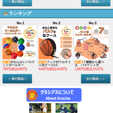
＜ 前の商品へ
次の商品へ ＞
ランキング
No.1
No.2
No.3
やわらかいバスケ
フック付マルチミ
７種類から選べ
ットボールキー
ニ缶ケース(小
る バスケットボ
78円(税込86円)
448円(税込493円)
138円(税込152円)
＜ 前の商品へ
次の商品へ ＞