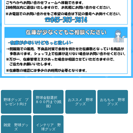
野球金額選択
野球グッズ プ
おススメ 野球
おもちゃ 野球
８００円まで(税
レゼント向け
グッズ
グッズ
抜)
雑貨 野球グッ
インテリア 野
ズ
球グッズ