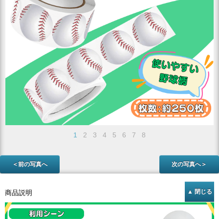
1
2
3
4
5
6
7
8
＜前の写真へ
次の写真へ＞
商品説明