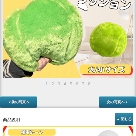
1
2
3
4
5
6
7
8
＜前の写真へ
次の写真へ＞
商品説明