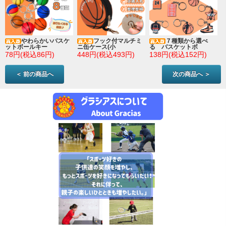
やわらかいバスケ
フック付マルチミ
７種類から選べ
ットボールキー
ニ缶ケース(小
る バスケットボ
78円(税込86円)
448円(税込493円)
138円(税込152円)
＜ 前の商品へ
次の商品へ ＞