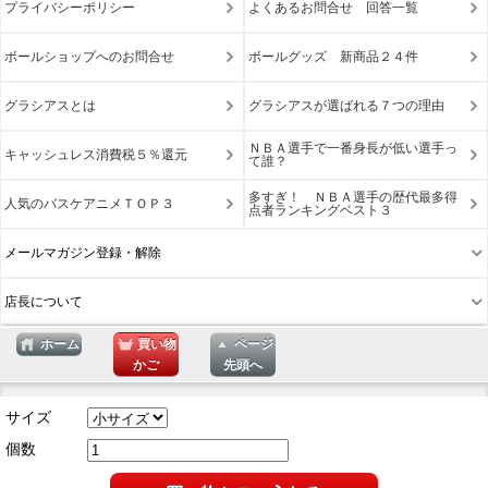
プライバシーポリシー
よくあるお問合せ 回答一覧
ボールショップへのお問合せ
ボールグッズ 新商品２４件
グラシアスとは
グラシアスが選ばれる７つの理由
ＮＢＡ選手で一番身長が低い選手っ
キャッシュレス消費税５％還元
て誰？
多すぎ！ ＮＢＡ選手の歴代最多得
人気のバスケアニメＴＯＰ３
点者ランキングベスト３
メールマガジン登録・解除
店長について
ホーム
買い物
ページ
かご
先頭へ
表示切替 : スマートフォン |
PC版
サイズ
個数