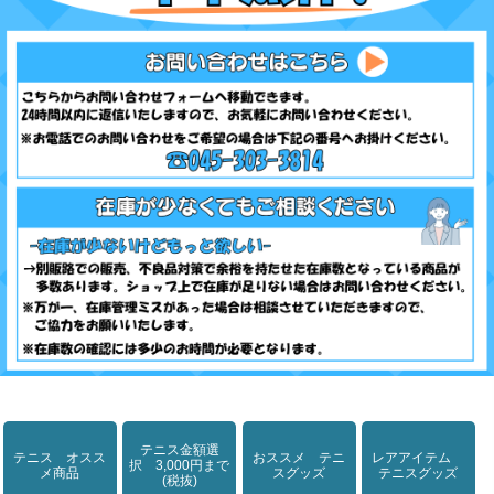
テニス金額選
テニス オスス
おススメ テニ
レアアイテム
択 3,000円まで
メ商品
スグッズ
テニスグッズ
(税抜)