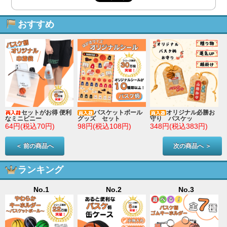
おすすめ
セットがお得 便利
バスケットボール
オリジナル必勝お
なミニビニー
グッズ セット
守り バスケッ
64円(税込70円)
98円(税込108円)
348円(税込383円)
＜ 前の商品へ
次の商品へ ＞
ランキング
No.1
No.2
No.3