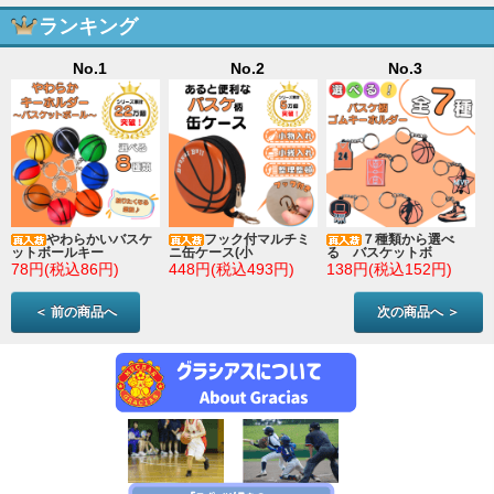
ランキング
No.1
No.2
No.3
やわらかいバスケ
フック付マルチミ
７種類から選べ
ットボールキー
ニ缶ケース(小
る バスケットボ
78円(税込86円)
448円(税込493円)
138円(税込152円)
＜ 前の商品へ
次の商品へ ＞