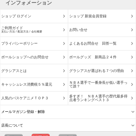
インフォメーション
ショップ ログイン
ショップ 新規会員登録
ご利用ガイド
お問い合せ
支払い方法 / 配送方法 / 会社概要
プライバシーポリシー
よくあるお問合せ 回答一覧
ボールショップへのお問合せ
ボールグッズ 新商品２４件
グラシアスとは
グラシアスが選ばれる７つの理由
ＮＢＡ選手で一番身長が低い選手っ
キャッシュレス消費税５％還元
て誰？
多すぎ！ ＮＢＡ選手の歴代最多得
人気のバスケアニメＴＯＰ３
点者ランキングベスト３
メールマガジン登録・解除
店長について