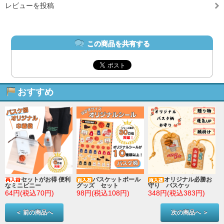
レビューを投稿
この商品を共有する
おすすめ
セットがお得 便利
バスケットボール
オリジナル必勝お
なミニビニー
グッズ セット
守り バスケッ
64円(税込70円)
98円(税込108円)
348円(税込383円)
＜ 前の商品へ
次の商品へ ＞