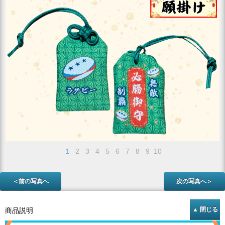
1
2
3
4
5
6
7
8
9
10
＜前の写真へ
次の写真へ＞
商品説明