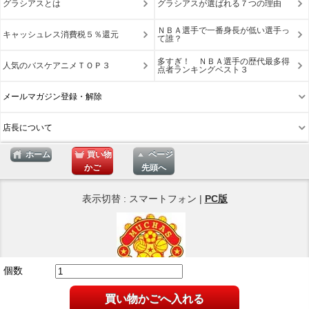
グラシアスとは
グラシアスが選ばれる７つの理由
ＮＢＡ選手で一番身長が低い選手っ
キャッシュレス消費税５％還元
て誰？
多すぎ！ ＮＢＡ選手の歴代最多得
人気のバスケアニメＴＯＰ３
点者ランキングベスト３
メールマガジン登録・解除
店長について
ホーム
買い物
ページ
かご
先頭へ
表示切替 : スマートフォン |
PC版
個数
Copyright © 2026
買い物かごへ入れる
ネットショップ Muchas Gracias