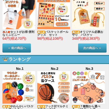
セットがお得 便利
バスケットボール
オリジナル必勝お
なミニビニー
グッズ セット
守り バスケッ
64円(税込70円)
98円(税込108円)
348円(税込383円)
＜ 前の商品へ
次の商品へ ＞
ランキング
No.1
No.2
No.3
やわらかいバスケ
フック付マルチミ
７種類から選べ