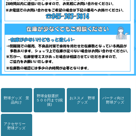
野球金額選択
野球グッズ 景
おススメ 野球
パーティ向け
５００円まで(税
品向け
グッズ
野球グッズ
抜)
アクセサリー
野球グッズ