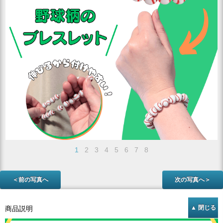
1
2
3
4
5
6
7
8
＜前の写真へ
次の写真へ＞
商品説明