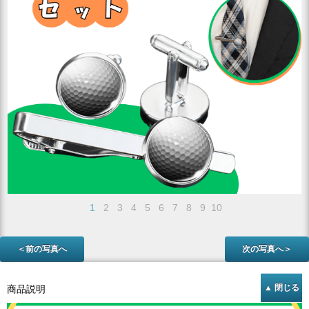
1
2
3
4
5
6
7
8
9
10
＜前の写真へ
次の写真へ＞
商品説明