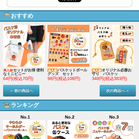
おすすめ
セットがお得 便利
バスケットボール
オリジナル必勝お
なミニビニー
グッズ セット
守り バスケッ
64円(税込70円)
98円(税込108円)
348円(税込383円)
＜ 前の商品へ
次の商品へ ＞
ランキング
No.1
No.2
No.3