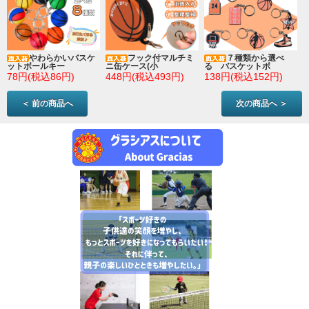
やわらかいバスケ
フック付マルチミ
７種類から選べ
ットボールキー
ニ缶ケース(小
る バスケットボ
78円(税込86円)
448円(税込493円)
138円(税込152円)
＜ 前の商品へ
次の商品へ ＞