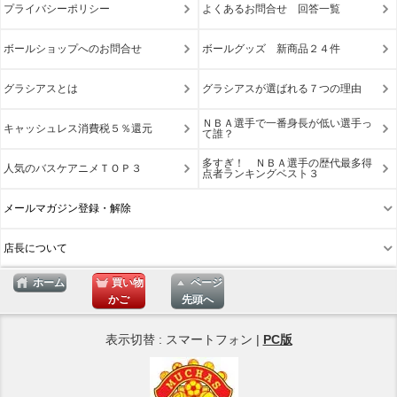
プライバシーポリシー
よくあるお問合せ 回答一覧
ボールショップへのお問合せ
ボールグッズ 新商品２４件
グラシアスとは
グラシアスが選ばれる７つの理由
ＮＢＡ選手で一番身長が低い選手っ
キャッシュレス消費税５％還元
て誰？
多すぎ！ ＮＢＡ選手の歴代最多得
人気のバスケアニメＴＯＰ３
点者ランキングベスト３
メールマガジン登録・解除
店長について
ホーム
買い物
ページ
かご
先頭へ
表示切替 : スマートフォン |
PC版