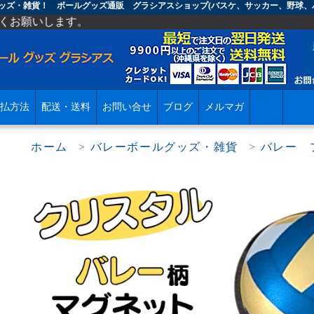
グッズ・雑貨！ ボールグッズ通販 グラシアスショップ(バスケ、サッカー、野球、
。
払方法
配送・送料
お問い合せ
ブログ
メルマガ
ホーム
>
バレーボールグッズ・雑貨
>
バレー 