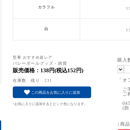
カラフル
1
白
1
型番:おすすめ超レア
購入
バレーボールグッズ・雑貨
販売価格：138円(税込152円)
「オ
在庫数 残り 231
ご不
この商品をお気に入りに追加
ご相
045-
↑お気に入りに追加するとピンク色になります。
(担
↓商