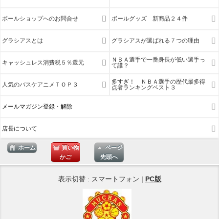
ボールショップへのお問合せ
ボールグッズ 新商品２４件
グラシアスとは
グラシアスが選ばれる７つの理由
ＮＢＡ選手で一番身長が低い選手っ
キャッシュレス消費税５％還元
て誰？
多すぎ！ ＮＢＡ選手の歴代最多得
人気のバスケアニメＴＯＰ３
点者ランキングベスト３
メールマガジン登録・解除
店長について
ホーム
買い物
ページ
かご
先頭へ
表示切替 : スマートフォン |
PC版