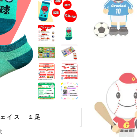
ェイス １足
数