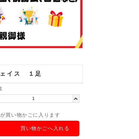
ェイス １足
数
品が買い物かごに入ります
買い物かごへ入れる