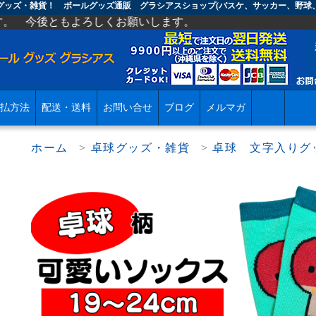
アグッズ・雑貨！ ボールグッズ通販 グラシアスショップ(バスケ、サッカー、野球
ろしくお願いします。
払方法
配送・送料
お問い合せ
ブログ
メルマガ
ホーム
>
卓球グッズ・雑貨
>
卓球 文字入りグ