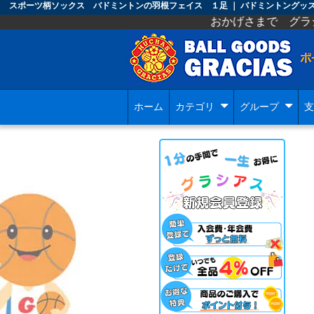
スポーツ柄ソックス バドミントンの羽根フェイス １足 ｜ バドミントングッ
おかげさまで グラシアスのオープン
ホーム
カテゴリ
グループ
支