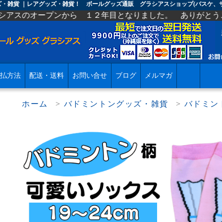
ズ・雑貨 ｜レアグッズ・雑貨！ ボールグッズ通販 グラシアスショップ(バスケ、
から １２年目となりました。 ありがとうございます。 今
払方法
配送・送料
お問い合せ
ブログ
メルマガ
ホーム
>
バドミントングッズ・雑貨
>
バドミン