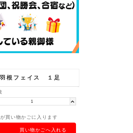
羽根フェイス １足
数
品が買い物かごに入ります
買い物かごへ入れる