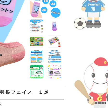
羽根フェイス １足
数