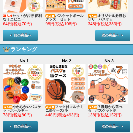
セットがお得 便利
バスケットボール
オリジナル必勝お
なミニビニー
グッズ セット
守り バスケッ
64円(税込70円)
98円(税込108円)
348円(税込383円)
＜ 前の商品へ
次の商品へ ＞
ランキング
No.1
No.2
No.3
やわらかいバスケ
フック付マルチミ
７種類から選べ
ットボールキー
ニ缶ケース(小
る バスケットボ
78円(税込86円)
448円(税込493円)
138円(税込152円)
＜ 前の商品へ
次の商品へ ＞