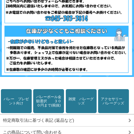
バレーボール金
バレー プレゼ
雑貨 バレーグ
アクセサリー
額選択 ３０
ント向け
ッズ
バレーグッズ
０円まで(税抜)
特定商取引法に基づく表記 (返品など)
この商品について問い合わせる