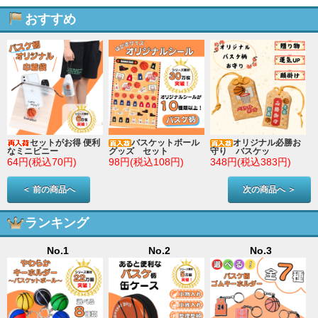
おすすめ
セットがお得 便利
バスケットボール
オリジナル必勝お
なミニビニー
グッズ セット
守り バスケッ
64円(税込70円)
98円(税込108円)
348円(税込383円)
＜ 前の商品へ
次の商品へ ＞
ランキング
No.1
No.2
No.3