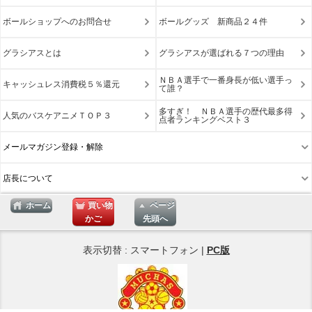
ボールショップへのお問合せ
ボールグッズ 新商品２４件
グラシアスとは
グラシアスが選ばれる７つの理由
ＮＢＡ選手で一番身長が低い選手っ
キャッシュレス消費税５％還元
て誰？
多すぎ！ ＮＢＡ選手の歴代最多得
人気のバスケアニメＴＯＰ３
点者ランキングベスト３
メールマガジン登録・解除
店長について
ホーム
買い物
ページ
かご
先頭へ
表示切替 : スマートフォン |
PC版