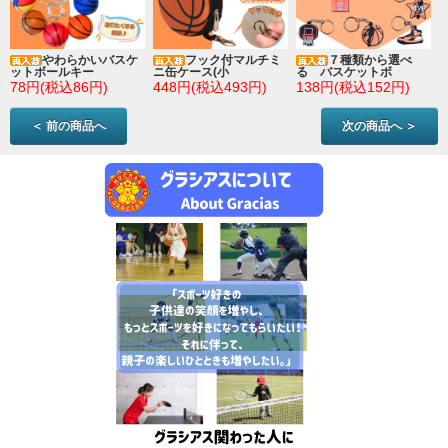
やわらかいバスケ
フック付マルチミ
７種類から選べ
ットボールキー
ニ缶ケース(小
る バスケットボ
78円(税込86円)
448円(税込493円)
138円(税込152円)
＜ 前の商品へ
次の商品へ ＞