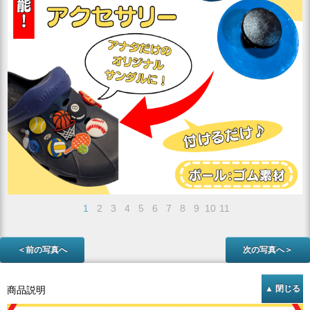
1
2
3
4
5
6
7
8
9
10
11
＜前の写真へ
次の写真へ＞
商品説明