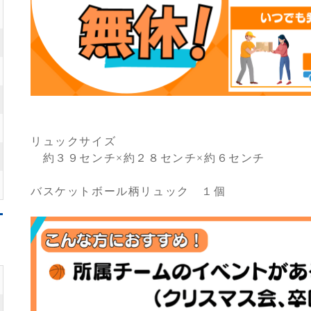
リュックサイズ
約３９センチ×約２８センチ×約６センチ
バスケットボール柄リュック １個