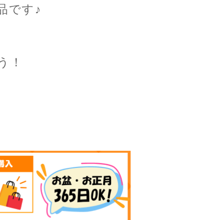
品です♪
う！