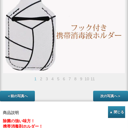
1
2
3
4
5
6
7
8
9
10
11
＜前の写真へ
次の写真へ＞
商品説明
除菌の強い味方！
携帯消毒剤ホルダー！