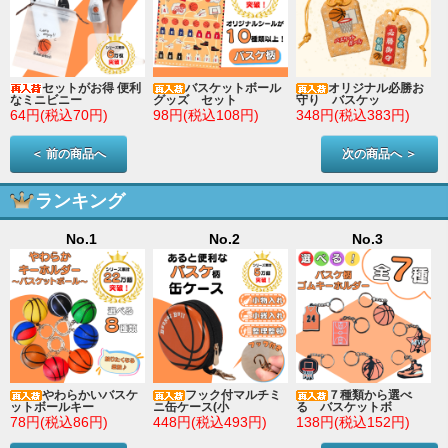
セットがお得 便利
バスケットボール
オリジナル必勝お
なミニビニー
グッズ セット
守り バスケッ
64円(税込70円)
98円(税込108円)
348円(税込383円)
＜ 前の商品へ
次の商品へ ＞
ランキング
No.1
No.2
No.3
やわらかいバスケ
フック付マルチミ
７種類から選べ
ットボールキー
ニ缶ケース(小
る バスケットボ
78円(税込86円)
448円(税込493円)
138円(税込152円)