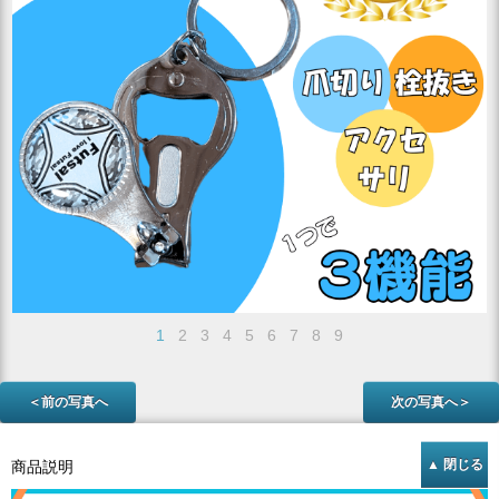
1
2
3
4
5
6
7
8
9
＜前の写真へ
次の写真へ＞
商品説明