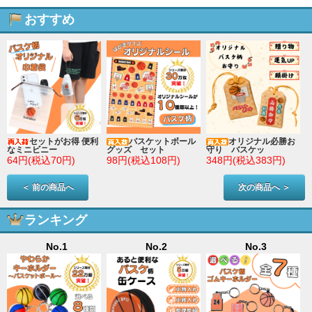
おすすめ
セットがお得 便利
バスケットボール
オリジナル必勝お
なミニビニー
グッズ セット
守り バスケッ
64円(税込70円)
98円(税込108円)
348円(税込383円)
＜ 前の商品へ
次の商品へ ＞
ランキング
No.1
No.2
No.3