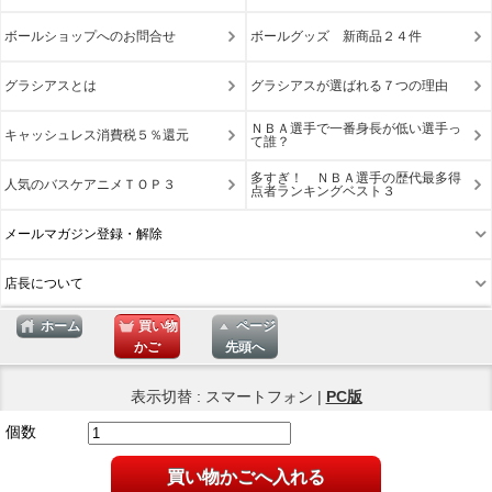
ボールショップへのお問合せ
ボールグッズ 新商品２４件
グラシアスとは
グラシアスが選ばれる７つの理由
ＮＢＡ選手で一番身長が低い選手っ
キャッシュレス消費税５％還元
て誰？
多すぎ！ ＮＢＡ選手の歴代最多得
人気のバスケアニメＴＯＰ３
点者ランキングベスト３
メールマガジン登録・解除
店長について
ホーム
買い物
ページ
かご
先頭へ
表示切替 : スマートフォン |
PC版
個数
買い物かごへ入れる