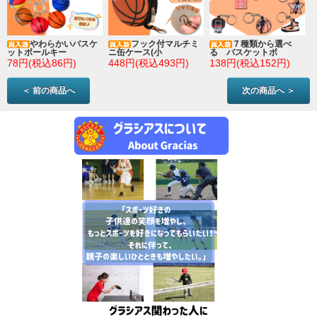
やわらかいバスケ
フック付マルチミ
７種類から選べ
ットボールキー
ニ缶ケース(小
る バスケットボ
78円(税込86円)
448円(税込493円)
138円(税込152円)
＜ 前の商品へ
次の商品へ ＞