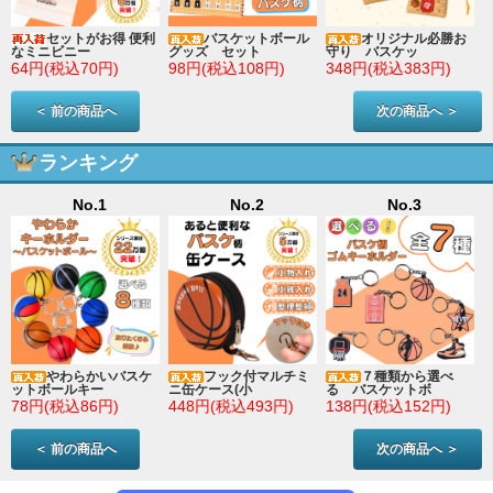
セットがお得 便利
バスケットボール
オリジナル必勝お
なミニビニー
グッズ セット
守り バスケッ
64円(税込70円)
98円(税込108円)
348円(税込383円)
＜ 前の商品へ
次の商品へ ＞
ランキング
No.1
No.2
No.3
やわらかいバスケ
フック付マルチミ
７種類から選べ
ットボールキー
ニ缶ケース(小
る バスケットボ
78円(税込86円)
448円(税込493円)
138円(税込152円)
＜ 前の商品へ
次の商品へ ＞