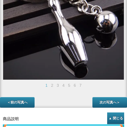
1
2
3
4
5
6
7
＜前の写真へ
次の写真へ＞
商品説明