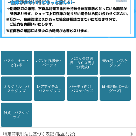
バスケ金額選
バスケ セット
バスケ 祝勝会・
売れ筋 バスケ
択 ３００円ま
がお得
パーティ
グッズ
で(税抜)
オリジナル バ
レアアイテム
パーティ向け
日用雑貨(ボール
スケグッズ
バスケグッズ
バスケグッズ
グッズ)
雑貨 バスケグ
ッズ
特定商取引法に基づく表記 (返品など)