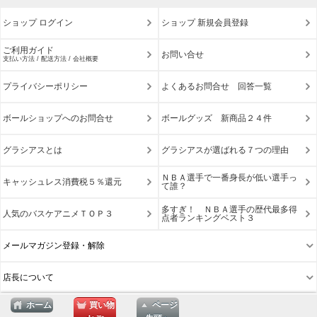
ショップ ログイン
ショップ 新規会員登録
ご利用ガイド
お問い合せ
支払い方法 / 配送方法 / 会社概要
プライバシーポリシー
よくあるお問合せ 回答一覧
ボールショップへのお問合せ
ボールグッズ 新商品２４件
グラシアスとは
グラシアスが選ばれる７つの理由
ＮＢＡ選手で一番身長が低い選手っ
キャッシュレス消費税５％還元
て誰？
多すぎ！ ＮＢＡ選手の歴代最多得
人気のバスケアニメＴＯＰ３
点者ランキングベスト３
メールマガジン登録・解除
店長について
ホーム
買い物
ページ