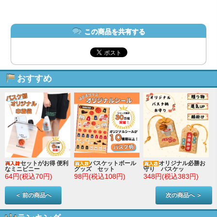
この商品を共有する
おすすめ
セットがお得 便利
バスケットボール
オリジナル必勝お
なミニビニー
グッズ セット
守り バスケッ
64円(税込70円)
98円(税込108円)
348円(税込383円)
＜ 前の商品へ
次の商品へ ＞