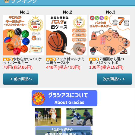
ランキング
No.1
No.2
No.3
やわらかいバスケ
フック付マルチミ
７種類から選べ
ットボールキー
ニ缶ケース(小
る バスケットボ
78円(税込86円)
448円(税込493円)
138円(税込152円)
＜ 前の商品へ
次の商品へ ＞