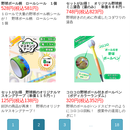
野球ボール柄 ロールシール １個
セットがお得！ オリジナル野球柄
ミニ湯呑（湯のみ） 単価６８８円～
528円(税込581円)
748円(税込823円)
１ロールで大量の野球ボール柄シール
野球好きのために作成したコダワリの
が！ 野球ボール柄 ロールシール
湯呑
１個
セットがお得 野球柄のオリジナルマ
コロコロ野球ボール付きボールペン
スキングテープ（単価１１５円～）
（ボディカラーランダム）
125円(税込138円)
320円(税込352円)
好評の商品が再来！ 野球のオリジナ
野球のボールがハンドスピナーのよう
ルマスキングテープ！
にコロコロ回転！ 授業中の退屈しの
ぎに！
1
2
3
…
18