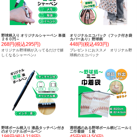
野球柄入り オリジナルシャーペン 単価
オリジナルエコバック（フック付き袋
２６０円～
カバーあり）野球柄
268円(税込295円)
448円(税込493円)
オリジナル野球柄が入ってるだけで嬉
プレゼントにおススメ オリジナル野
しくなるシャーペン♪
球柄のエコバック
野球ボール柄入り 液晶タッチペン付き
透明感のある野球ボール柄ビニールミ
のオリジナルボールペン
ニ巾着袋 １枚
198円(税込218円)
45円(税込50円)