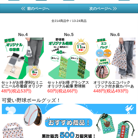
前のページへ
次のページへ
全214商品中 / 13-24商品
No.4
No.5
No.6
セットがお得 便利なミニ
セットがお得 グラシアス
オリジナルエコバック
ビニール巾着袋 オリジナ
オリジナル鉛筆 野球柄
（フック付き袋カバーあ
ル野球柄 単価３６円～
り）野球柄
48円(税込53円)
60円(税込66円)
448円(税込493円)
可愛い野球ボールグッズ！