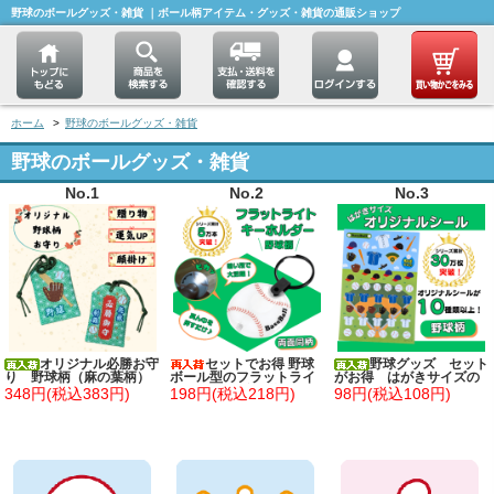
野球のボールグッズ・雑貨 ｜ボール柄アイテム・グッズ・雑貨の通販ショップ
ホーム
>
野球のボールグッズ・雑貨
野球のボールグッズ・雑貨
No.1
No.2
No.3
オリジナル必勝お守
セットでお得 野球
野球グッズ セット
り 野球柄（麻の葉柄）
ボール型のフラットライ
がお得 はがきサイズの
トキーホルダー 単価184
オリジナルスポーツシー
348円(税込383円)
198円(税込218円)
98円(税込108円)
円～
ル 野球 単価７８円～