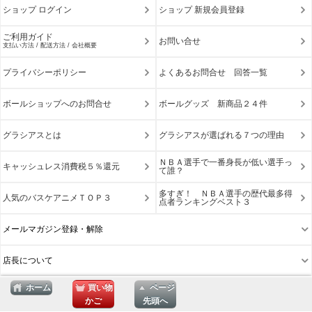
ショップ ログイン
ショップ 新規会員登録
ご利用ガイド
お問い合せ
支払い方法 / 配送方法 / 会社概要
プライバシーポリシー
よくあるお問合せ 回答一覧
ボールショップへのお問合せ
ボールグッズ 新商品２４件
グラシアスとは
グラシアスが選ばれる７つの理由
ＮＢＡ選手で一番身長が低い選手っ
キャッシュレス消費税５％還元
て誰？
多すぎ！ ＮＢＡ選手の歴代最多得
人気のバスケアニメＴＯＰ３
点者ランキングベスト３
メールマガジン登録・解除
店長について
ホーム
買い物
ページ
かご
先頭へ