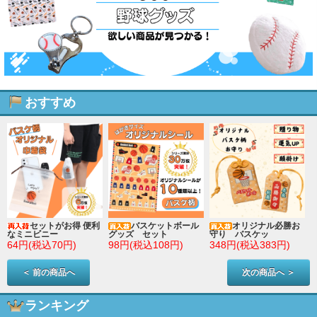
おすすめ
セットがお得 便利
バスケットボール
オリジナル必勝お
なミニビニー
グッズ セット
守り バスケッ
64円(税込70円)
98円(税込108円)
348円(税込383円)
＜ 前の商品へ
次の商品へ ＞
ランキング