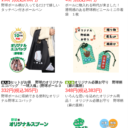
野球ボール柄が入ってるだけで嬉しい
ボールに物入れる時代が来ました！
タッチペン付きボールペン
透明感のある野球柄ビニールミニ巾着
袋 １枚
セットがお得 野球のオリジナル
オリジナル必勝お守り 野球柄
エコバッグ 「一球入魂」(野球ボール３
（麻の葉柄）
つ柄) 単価324円～
332円(税込365円)
348円(税込383円)
野球ボールに収納できる便利なオリジ
いろんな思いを込めたオリジナル商
ナル野球エコバック
品！ オリジナル必勝お守り 野球柄
（麻の葉柄）