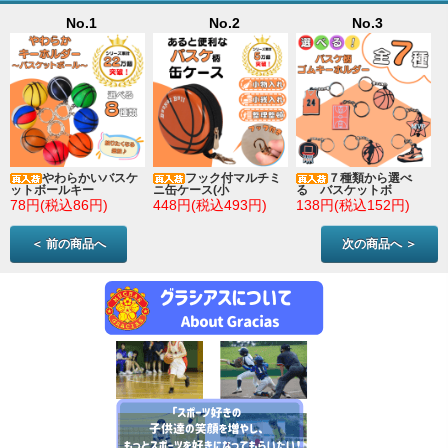
No.1
No.2
No.3
やわらかいバスケ
フック付マルチミ
７種類から選べ
ットボールキー
ニ缶ケース(小
る バスケットボ
78円(税込86円)
448円(税込493円)
138円(税込152円)
＜ 前の商品へ
次の商品へ ＞