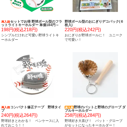
セットでお得 野球ボール型のフラ
野球ボール型のおにぎりデコパック(６
ットライトキーホルダー 単価184円～
枚入)
198円(税込218円)
220円(税込242円)
シンプルだけれど可愛い野球ライトキ
おにぎりが野球ボールに！ ユニーク
ーホルダー
で可愛い！
コンパクト修正テープ 野球タイ
野球のバットと野球のグローブ ダ
プ
ブルキーホルダー
240円(税込264円)
258円(税込284円)
野球好きとわかる！ ペンケースに入
野球好き大喜び！ バット・グローブ
れておこう！！
がセットになったキーホルダー！