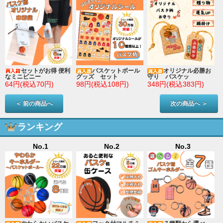
セットがお得 便利
バスケットボール
オリジナル必勝お
なミニビニー
グッズ セット
守り バスケッ
64円(税込70円)
98円(税込108円)
348円(税込383円)
＜ 前の商品へ
次の商品へ ＞
ランキング
No.1
No.2
No.3