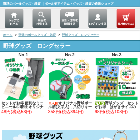
野球のボールグッズ・雑貨 ｜ボール柄アイテム・グッズ・雑貨の通販ショップ
ホーム
>
野球のボールグッズ・雑貨
>
野球グッズ ロングセラー
野球グッズ ロングセラー
No.1
No.2
No.3
セットがお得 便利なミニ
オリジナル野球ボー
野球グッズ セット
ビニール巾着袋 オリジナ
ル柄(文字入) 爪切りキー
がお得 はがきサイズの
ル野球柄 単価３６円～
ホルダー（栓抜き付き）
オリジナルスポーツシー
48円(税込53円)
358円(税込394円)
98円(税込108円)
ル 野球 単価７８円～