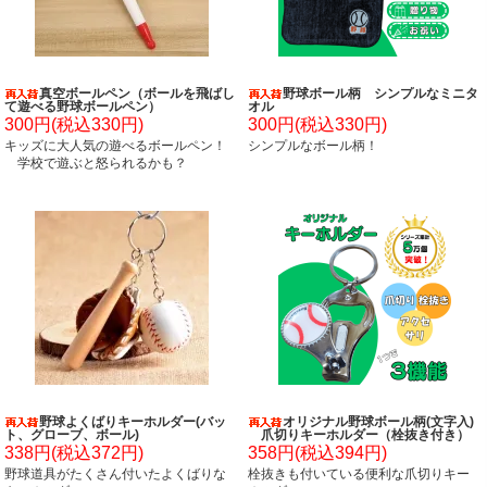
真空ボールペン（ボールを飛ばし
野球ボール柄 シンプルなミニタ
て遊べる野球ボールペン）
オル
300円(税込330円)
300円(税込330円)
キッズに大人気の遊べるボールペン！
シンプルなボール柄！
学校で遊ぶと怒られるかも？
野球よくばりキーホルダー(バッ
オリジナル野球ボール柄(文字入)
ト、グローブ、ボール)
爪切りキーホルダー（栓抜き付き）
338円(税込372円)
358円(税込394円)
野球道具がたくさん付いたよくばりな
栓抜きも付いている便利な爪切りキー