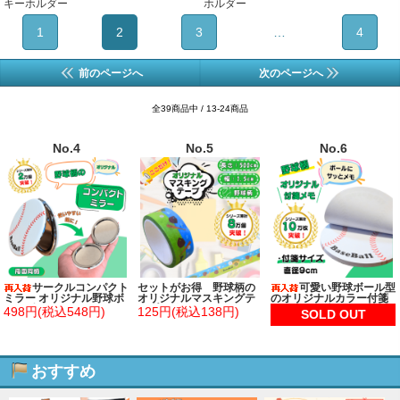
キーホルダー
ホルダー
1
2
3
…
4
前のページへ
次のページへ
全39商品中 / 13-24商品
No.4
No.5
No.6
サークルコンパクト
セットがお得 野球柄の
可愛い野球ボール型
ミラー オリジナル野球ボ
オリジナルマスキングテ
のオリジナルカラー付箋
ール型
ープ（単価１１５円～）
メモ 約４８枚
498円(税込548円)
125円(税込138円)
SOLD OUT
おすすめ