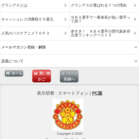
グラシアスとは
グラシアスが選ばれる７つの理由
ＮＢＡ選手で一番身長が低い選手っ
キャッシュレス消費税５％還元
て誰？
多すぎ！ ＮＢＡ選手の歴代最多得
人気のバスケアニメＴＯＰ３
点者ランキングベスト３
メールマガジン登録・解除
店長について
ホーム
買い物
ページ
かご
先頭へ
表示切替 : スマートフォン |
PC版
Copyright © 2026