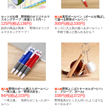
セットがお得 野球柄のオリジナルマ
真空ボールペン（ボールを飛ばし
スキングテープ（単価１１５円～）
て遊べる野球ボールペン）
125円(税込138円)
300円(税込330円)
好評の商品が再来！ 野球のオリジナ
キッズに大人気の遊べるボールペン！
ルマスキングテープ！
学校で遊ぶと怒られるかも？
野球のボール柄入りボールペン
野球よくばりキーホルダー(バッ
「一球入魂」か「野球大好き」
ト、グローブ、ボール)
94円(税込103円)
338円(税込372円)
「一球入魂」 気持ちがこもったボー
野球道具がたくさん付いたよくばりな
ルペン
キーホルダー