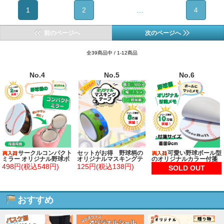
1
2
…
4
前のページへ
次のページへ
全39商品中 / 1-12商品
No.4
No.5
No.6
サークルコンパクト
セットがお得 野球柄の
可愛い野球ボール型
ミラー オリジナル野球ボ
オリジナルマスキングテ
のオリジナルカラー付箋
ール型
ープ（単価１１５円～）
メモ 約４８枚
498円(税込548円)
125円(税込138円)
SOLD OUT
おすすめ