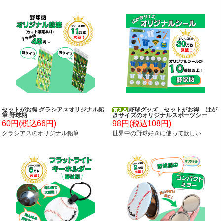
セットがお得 グラシアスオリジナル鉛
野球グッズ セットがお得 はが
筆 野球柄
きサイズのオリジナルスポーツシー
ル 野球 単価７８円～
60円(税込66円)
98円(税込108円)
グラシアスのオリジナル鉛筆
世界中の野球好きに使って欲しい