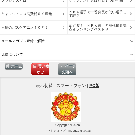
グラシアスとは
グラシアスが選ばれる７つの理由
ＮＢＡ選手で一番身長が低い選手っ
キャッシュレス消費税５％還元
て誰？
多すぎ！ ＮＢＡ選手の歴代最多得
人気のバスケアニメＴＯＰ３
点者ランキングベスト３
メールマガジン登録・解除
店長について
ホーム
買い物
ページ
かご
先頭へ
表示切替 : スマートフォン |
PC版
Copyright © 2026
ネットショップ Muchas Gracias