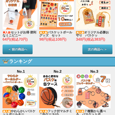
セットがお得 便利
バスケットボール
オリジナル必勝お
なミニビニー
グッズ セット
守り バスケッ
64円(税込70円)
98円(税込108円)
348円(税込383円)
＜ 前の商品へ
次の商品へ ＞
ランキング
No.1
No.2
No.3
やわらかいバスケ
フック付マルチミ
７種類から選べ
ットボールキー
ニ缶ケース(小
る バスケットボ