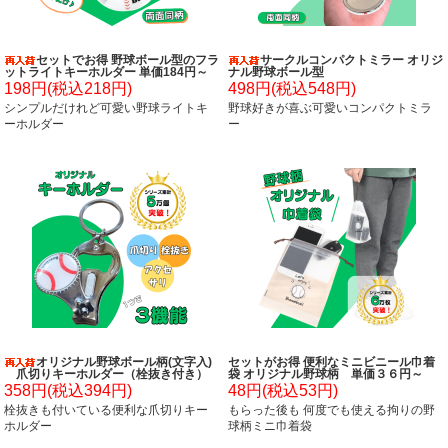
セットでお得 野球ボール型のフラ
サークルコンパクトミラー オリジ
ットライトキーホルダー 単価184円～
ナル野球ボール型
198円(税込218円)
498円(税込548円)
シンプルだけれど可愛い野球ライトキ
野球好きが喜ぶ可愛いコンパクトミラ
ーホルダー
ー
オリジナル野球ボール柄(文字入)
セットがお得 便利なミニビニール巾着
爪切りキーホルダー（栓抜き付き）
袋 オリジナル野球柄 単価３６円～
358円(税込394円)
48円(税込53円)
栓抜きも付いている便利な爪切りキー
もらった後も 何度でも使える拘りの野
ホルダー
球柄ミニ巾着袋