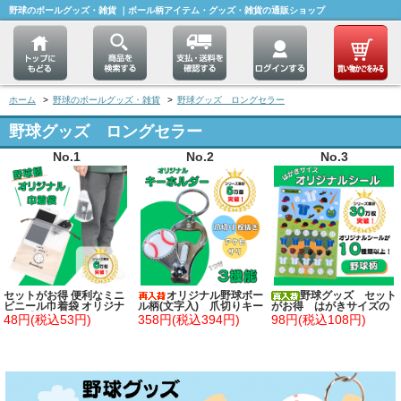
野球のボールグッズ・雑貨 ｜ボール柄アイテム・グッズ・雑貨の通販ショップ
ホーム
>
野球のボールグッズ・雑貨
>
野球グッズ ロングセラー
野球グッズ ロングセラー
No.1
No.2
No.3
セットがお得 便利なミニ
オリジナル野球ボー
野球グッズ セット
ビニール巾着袋 オリジナ
ル柄(文字入) 爪切りキー
がお得 はがきサイズの
ル野球柄 単価３６円～
ホルダー（栓抜き付き）
オリジナルスポーツシー
48円(税込53円)
358円(税込394円)
98円(税込108円)
ル 野球 単価７８円～