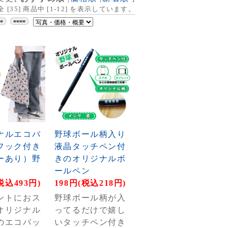
全 [
35
] 商品中 [
1
-
12
] を表示しています。
■■
■■■■
ナルエコバ
野球ボール柄入り
フック付き
液晶タッチペン付
ーあり）野
きのオリジナルボ
ールペン
税込493円)
198円(税込218円)
ントにおス
野球ボール柄が入
オリジナル
ってるだけで嬉し
のエコバッ
いタッチペン付き