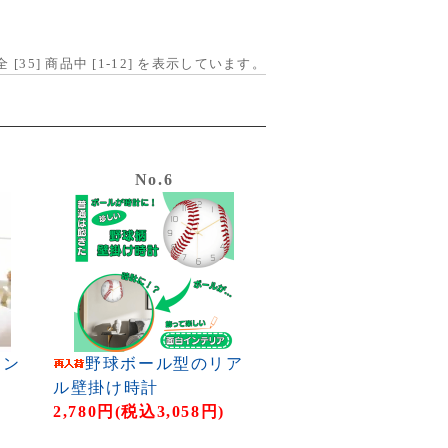
全 [
35
] 商品中 [
1
-
12
] を表示しています。
No.6
ョン
野球ボール型のリア
ル壁掛け時計
)
2,780円(税込3,058円)