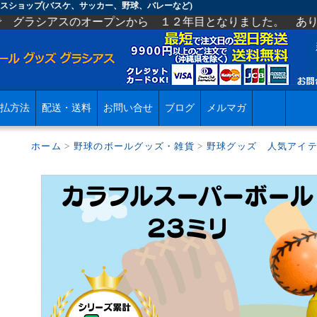
スショップ(バスケ、サッカー、野球、バレーなど)
ープンから １２年目となりました。 ありがとうございます
払方法
配送・送料
お問い合せ
ブログ
メルマガ
ホーム
>
野球のボールグッズ・雑貨
>
野球グッズ 人気アイ