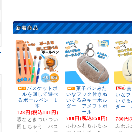
新着商品
バスケットボ
菓子パンみた
菓
ールを回して遊べ
いなフック付きぬ
いなフ
るボールペン 1
いぐるみキーホル
いぐる
本
ダー アメフトボ
ダー 
ール
128円(税込141円)
780円(税込858円)
780円
暇なときついつい
ふわふわもふもふ
ふわふ
回しちゃう バス