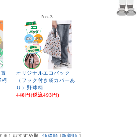
No.3
ン置
オリジナルエコバック
球柄
（フック付き袋カバーあ
り）野球柄
448円(税込493円)
変更
[
おすすめ順
|
価格順
|
新着順
]