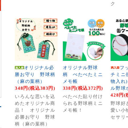
ク
オリジナル必
オリジナル野球
フ
勝お守り 野球柄
柄 ぺたぺたミニ
チミニ
（麻の葉柄）
メモ帳
物入れ)
348円(税込383円)
338円(税込372円)
ル野球
428円(
いろんな思いを込
ぺたぺた貼り付け
めたオリジナル商
られる野球柄ミニ
野球好
品！ オリジナル
メモ帳！
愛い小
必勝お守り 野球
セサリ
柄（麻の葉柄）