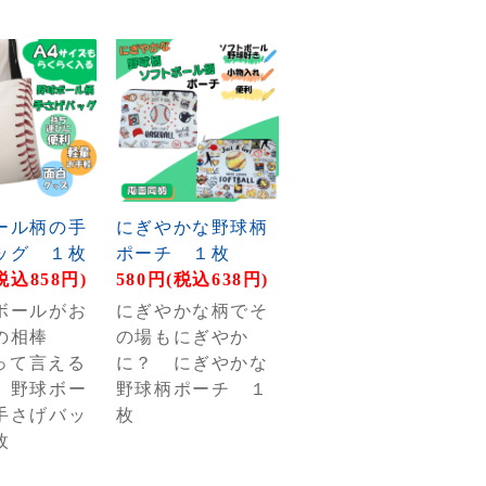
ール柄の手
にぎやかな野球柄
ッグ １枚
ポーチ １枚
税込858円)
580円(税込638円)
ボールがお
にぎやかな柄でそ
の相棒
の場もにぎやか
.って言える
に？ にぎやかな
 野球ボー
野球柄ポーチ １
手さげバッ
枚
枚