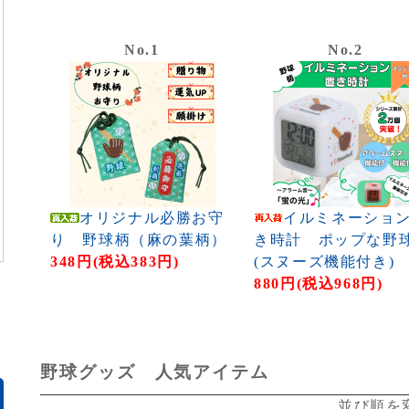
No.1
No.2
オリジナル必勝お守
イルミネーショ
り 野球柄（麻の葉柄）
き時計 ポップな野
348円(税込383円)
(スヌーズ機能付き)
880円(税込968円)
野球グッズ 人気アイテム
並び順を