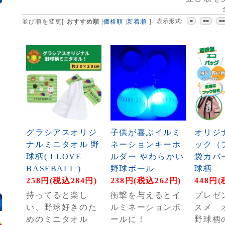
表示形式:
並び順を変更
[
おすすめ順
|
価格順
|
新着順
]
■
■■
■
グラシアスオリジ
子供が喜ぶイルミ
オリジ
ナルミニタオル 野
ネーションキーホ
ック（
球柄( I LOVE
ルダー やわらかい
袋カバ
BASEBALL )
野球ボール
球柄
258円(税込284円)
238円(税込262円)
448円(
持ってると楽し
衝撃を与えるとイ
プレゼ
い、野球好きのた
ルミネーションボ
スメ 
めのミニタオル
ールに！
野球柄