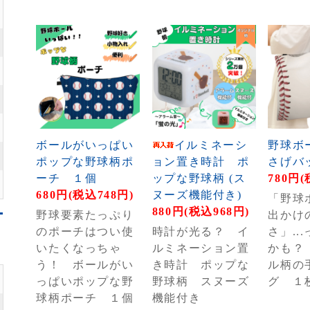
ボールがいっぱい
イルミネーシ
野球ボ
ポップな野球柄ポ
ョン置き時計 ポ
さげバ
ーチ １個
ップな野球柄 (ス
780円(
680円(税込748円)
ヌーズ機能付き)
「野球
880円(税込968円)
野球要素たっぷり
出かけ
のポーチはつい使
時計が光る？ イ
さ」..
いたくなっちゃ
ルミネーション置
かも？
う！ ボールがい
き時計 ポップな
ル柄の
っぱいポップな野
野球柄 スヌーズ
グ １
球柄ポーチ １個
機能付き