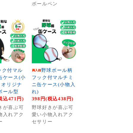
ボールペン
ック付マル
野球ボール柄
缶ケース(小
フック付マルチミ
 オリジナ
ニ缶ケース(小物入
ボール型
れ)
税込471円)
398円(税込438円)
きが喜ぶ可
野球好きが喜ぶ可
物入れアク
愛い小物入れアク
ー
セサリー