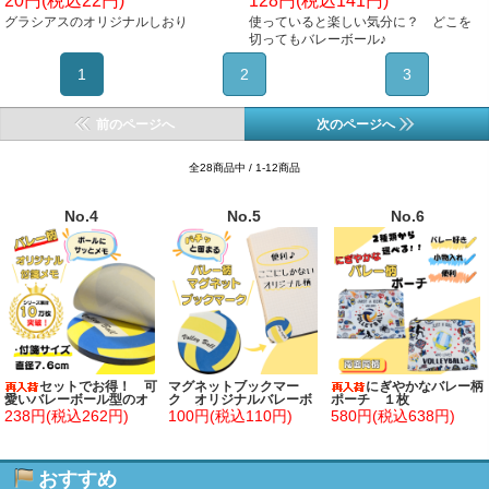
20円(税込22円)
128円(税込141円)
グラシアスのオリジナルしおり
使っていると楽しい気分に？ どこを
切ってもバレーボール♪
1
2
3
前のページへ
次のページへ
全28商品中 / 1-12商品
No.4
No.5
No.6
セットでお得！ 可
マグネットブックマー
にぎやかなバレー柄
愛いバレーボール型のオ
ク オリジナルバレーボ
ポーチ １枚
リジナルカラー付箋メ
ール柄 １個
238円(税込262円)
100円(税込110円)
580円(税込638円)
モ 約４８枚 単価２２
４円～
おすすめ