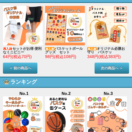
セットがお得 便利
バスケットボール
オリジナル必勝お
なミニビニー
グッズ セット
守り バスケッ
64円(税込70円)
98円(税込108円)
348円(税込383円)
＜ 前の商品へ
次の商品へ ＞
ランキング
No.1
No.2
No.3