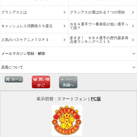
グラシアスとは
グラシアスが選ばれる７つの理由
ＮＢＡ選手で一番身長が低い選手っ
キャッシュレス消費税５％還元
て誰？
多すぎ！ ＮＢＡ選手の歴代最多得
人気のバスケアニメＴＯＰ３
点者ランキングベスト３
メールマガジン登録・解除
店長について
ホーム
買い物
ページ
かご
先頭へ
表示切替 : スマートフォン |
PC版