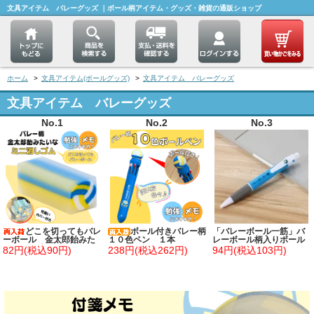
文具アイテム バレーグッズ ｜ボール柄アイテム・グッズ・雑貨の通販ショップ
ホーム
>
文具アイテム(ボールグッズ)
>
文具アイテム バレーグッズ
文具アイテム バレーグッズ
No.1
No.2
No.3
どこを切ってもバレ
ボール付きバレー柄
「バレーボール一筋」バ
ーボール 金太郎飴みた
１０色ペン １本
レーボール柄入りボール
いなミニ消しゴム １個
ペン
82円(税込90円)
238円(税込262円)
94円(税込103円)