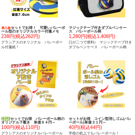
セットでお得！ 可愛いバレーボ
マジックテープ付きダブルペンケー
ール型のオリジナルカラー付箋メモ
ス バレーボール柄
約４８枚 単価２２４円～
238円(税込262円)
1,280円(税込1,408円)
グラシアスのオリジナル バレーボー
口が二つで便利♪ マジックテープ付き
ル付箋紙！
ダブルペンケース バレーボール柄
セットでお得 バレーボール柄の
セットがお得 コイン型消しゴム(バレ
オリジナル下敷き 単価９４円～
ーボール)単価３１円～
100円(税込110円)
40円(税込44円)
グラシアスのオリジナルバレーボール
学校の机上でもバレーボール！