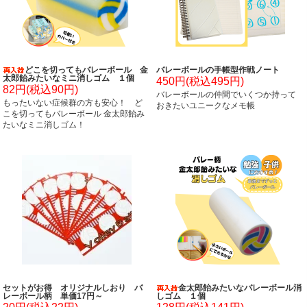
どこを切ってもバレーボール 金
バレーボールの手帳型作戦ノート
太郎飴みたいなミニ消しゴム １個
450円(税込495円)
82円(税込90円)
バレーボールの仲間でいくつか持って
もったいない症候群の方も安心！ ど
おきたいユニークなメモ帳
こを切ってもバレーボール 金太郎飴み
たいなミニ消しゴム！
セットがお得 オリジナルしおり バ
金太郎飴みたいなバレーボール消
レーボール柄 単価17円～
しゴム １個