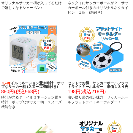
オリジナルサッカー柄が入ってるだけ
ネクタイにサッカーボールが？ サッ
で嬉しくなるシャーペン♪
カーボール付きのオリジナルネクタイ
ピン １個 (箱付き)
イルミネーション置き時計 ポッ
セットでお得 サッカーボールフラッ
プなサッカー柄 (スヌーズ機能付き)
トライトキーホルダー 単価１８４円
～
880円(税込968円)
198円(税込218円)
時計が光る？ イルミネーション置き
暗い帰り道の強い味方 サッカーボー
時計 ポップなサッカー柄 スヌーズ
ルフラットライトキーホルダー！
機能付き