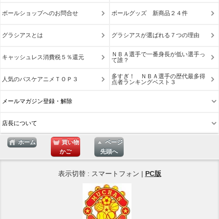
ボールショップへのお問合せ
ボールグッズ 新商品２４件
グラシアスとは
グラシアスが選ばれる７つの理由
ＮＢＡ選手で一番身長が低い選手っ
キャッシュレス消費税５％還元
て誰？
多すぎ！ ＮＢＡ選手の歴代最多得
人気のバスケアニメＴＯＰ３
点者ランキングベスト３
メールマガジン登録・解除
店長について
ホーム
買い物
ページ
かご
先頭へ
表示切替 : スマートフォン |
PC版