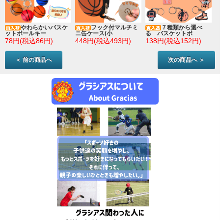
やわらかいバスケ
フック付マルチミ
７種類から選べ
ットボールキー
ニ缶ケース(小
る バスケットボ
78円(税込86円)
448円(税込493円)
138円(税込152円)
＜ 前の商品へ
次の商品へ ＞