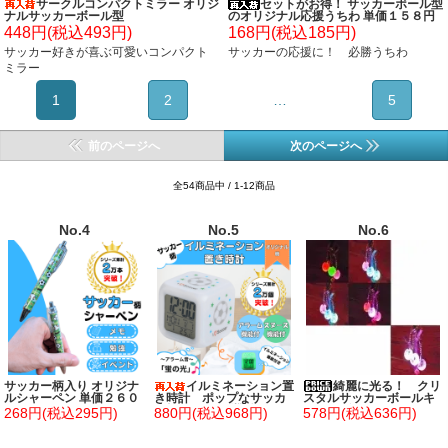
サークルコンパクトミラー オリジ
セットがお得！ サッカーボール型
ナルサッカーボール型
のオリジナル応援うちわ 単価１５８円
～
448円(税込493円)
168円(税込185円)
サッカー好きが喜ぶ可愛いコンパクト
サッカーの応援に！ 必勝うちわ
ミラー
1
2
…
5
前のページへ
次のページへ
全54商品中 / 1-12商品
No.4
No.5
No.6
サッカー柄入り オリジナ
イルミネーション置
綺麗に光る！ クリ
ルシャーペン 単価２６０
き時計 ポップなサッカ
スタルサッカーボールキ
円～
ー柄 (スヌーズ機能付き)
ーホルダー １個
268円(税込295円)
880円(税込968円)
578円(税込636円)