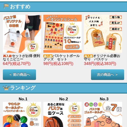
おすすめ
セットがお得 便利
バスケットボール
オリジナル必勝お
なミニビニー
グッズ セット
守り バスケッ
64円(税込70円)
98円(税込108円)
348円(税込383円)
＜ 前の商品へ
次の商品へ ＞
ランキング
No.1
No.2
No.3