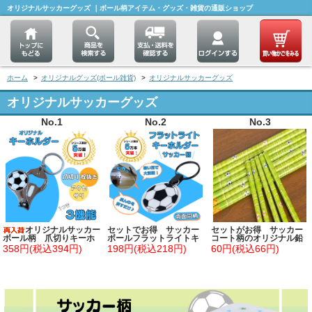
オリジナルサッカーグッズ ｜ボール柄アイテム・グッズ・雑貨の通販ショップ
ホーム
>
オリジナルグッズ(ボール雑貨)
>
オリジナルサッカーグッズ
オリジナルサッカーグッズ
No.1
No.2
No.3
オリジナルサッカー
セットでお得 サッカー
セットがお得 サッカー
ボール柄 爪切りキーホ
ボールフラットライトキ
コート柄のオリジナル鉛
ルダー（栓抜き付き）
ーホルダー 単価１８４
筆 単価４８円～
358円(税込394円)
198円(税込218円)
60円(税込66円)
円～